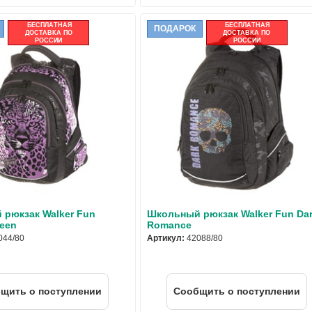
БЕСПЛАТНАЯ
БЕСПЛАТНАЯ
ПОДАРОК
ДОСТАВКА ПО
ДОСТАВКА ПО
РОССИИ
РОССИИ
рюкзак Walker Fun
Школьный рюкзак Walker Fun Da
ueen
Romance
044/80
Артикул:
42088/80
щить о поступлении
Cообщить о поступлении