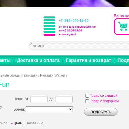
Ваша к
акты
Доставка и оплата
Гарантия и возврат
Подп
ьные ранцы и рюкзаки
/
Рюкзаки Walker
/
Fun
Товар со скидкой
Цена: от
до
Товар с подарком
у:
Бренд:
ь по:
цене
|
названию