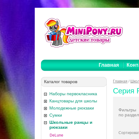
Главная
Конт
Каталог товаров
Главная
/
Школ
Серия 
Наборы первокласника
Канцтовары для школы
Молодежные рюкзаки
Фильтры
по раздел
Сумки
Школьные ранцы и
рюкзаки
Сортироват
DeLune