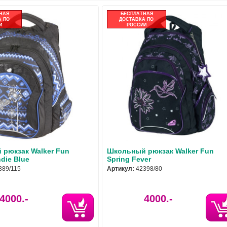
НАЯ
БЕСПЛАТНАЯ
 ПО
ДОСТАВКА ПО
И
РОССИИ
рюкзак Walker Fun
Школьный рюкзак Walker Fun
ndie Blue
Spring Fever
389/115
Артикул:
42398/80
4000.-
4000.-