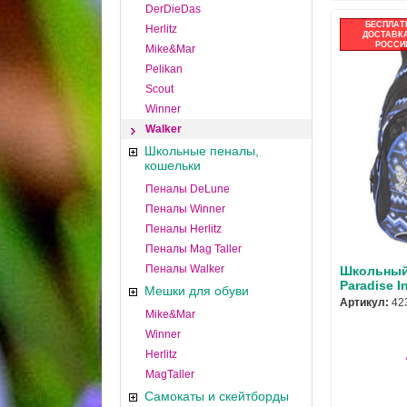
DerDieDas
БЕСПЛАТ
Herlitz
ДОСТАВКА
РОССИ
Mike&Mar
Pelikan
Scout
Winner
Walker
Школьные пеналы,
кошельки
Пеналы DeLune
Пеналы Winner
Пеналы Herlitz
Пеналы Mag Taller
Пеналы Walker
Школьный 
Paradise I
Мешки для обуви
Артикул:
42
Mike&Mar
Winner
Herlitz
MagTaller
Самокаты и скейтборды