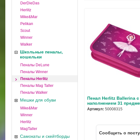
DerDieDas
Herlitz
Mike&Mar
Pelikan
Scout
Winner
Walker
Школьные пеналы,
кошельки
Пеналы DeLune
Пеналы Winner
Пеналы Herlitz
Пеналы Mag Taller
Пеналы Walker
Пенал Herlitz Ballerina с
Мешки для обуви
наполнением 31 предме
Mike&Mar
Артикул:
50008315
Winner
Herlitz
MagTaller
Cообщить о пост
Самокаты и скейтборды