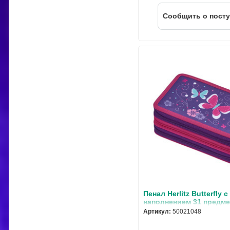
Cообщить о пост
Пенал Herlitz Butterfly с
наполнением 31 предме
50021048
Артикул:
50021048