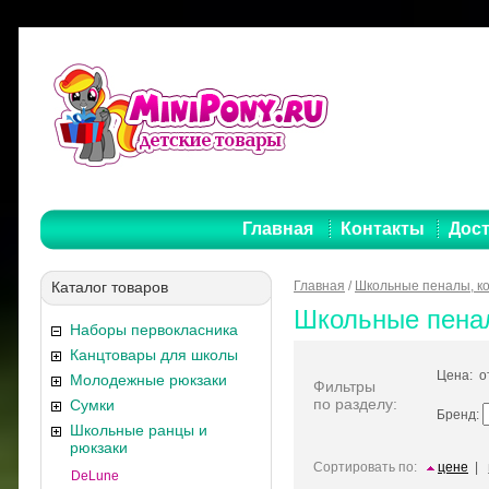
Главная
Контакты
Дост
Каталог товаров
Главная
/
Школьные пеналы, к
Школьные пенал
Наборы первокласника
Канцтовары для школы
Цена: 
Молодежные рюкзаки
Фильтры
по разделу:
Сумки
Бренд:
Школьные ранцы и
рюкзаки
Сортировать по:
цене
|
DeLune