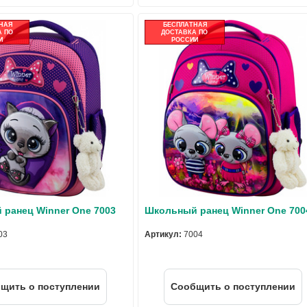
НАЯ
БЕСПЛАТНАЯ
 ПО
ДОСТАВКА ПО
И
РОССИИ
ранец Winner One 7003
Школьный ранец Winner One 700
03
Артикул:
7004
щить о поступлении
Cообщить о поступлении