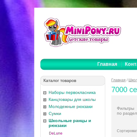
Главная
Конт
Каталог товаров
Главная
/
Школ
7000 с
Наборы первокласника
Канцтовары для школы
Молодежные рюкзаки
Фильтры
по раздел
Сумки
Школьные ранцы и
рюкзаки
Сортироват
DeLune