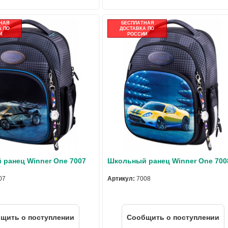
НАЯ
БЕСПЛАТНАЯ
 ПО
ДОСТАВКА ПО
И
РОССИИ
ранец Winner One 7007
Школьный ранец Winner One 700
07
Артикул:
7008
щить о поступлении
Cообщить о поступлении