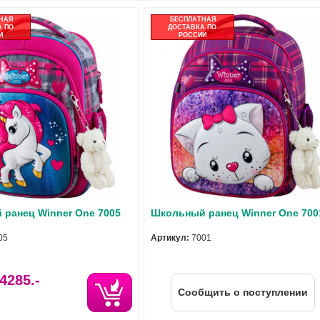
НАЯ
БЕСПЛАТНАЯ
 ПО
ДОСТАВКА ПО
И
РОССИИ
ранец Winner One 7005
Школьный ранец Winner One 700
05
Артикул:
7001
4285.-
Cообщить о поступлении