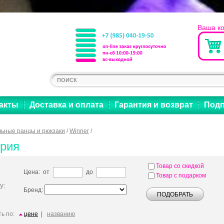
Ваша к
акты
Доставка и оплата
Гарантия и возврат
Подп
ьные ранцы и рюкзаки
/
Winner
/
ерия
Товар со скидкой
Цена: от
до
Товар с подарком
у:
Бренд:
ь по:
цене
|
названию