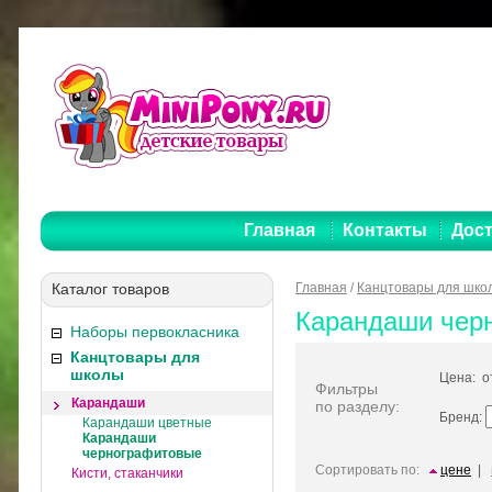
Главная
Контакты
Дост
Каталог товаров
Главная
/
Канцтовары для шко
Карандаши чер
Наборы первокласника
Канцтовары для
школы
Цена: 
Фильтры
Карандаши
по разделу:
Бренд:
Карандаши цветные
Карандаши
чернографитовые
Сортировать по:
цене
|
Кисти, стаканчики