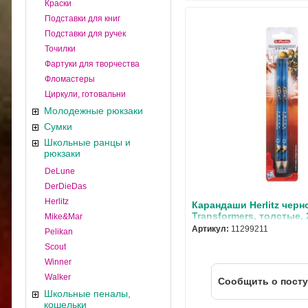
Краски
Подставки для книг
Подставки для ручек
Точилки
Фартуки для творчества
Фломастеры
Циркули, готовальни
Молодежные рюкзаки
Сумки
Школьные ранцы и
рюкзаки
DeLune
DerDieDas
Herlitz
Карандаши Herlitz черн
Transformers, толстые, 
Mike&Mar
блистер
Артикул:
11299211
Pelikan
Scout
Winner
Walker
Cообщить о пост
Школьные пеналы,
кошельки