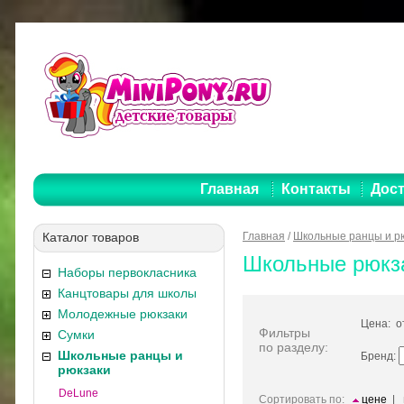
Главная
Контакты
Дост
Каталог товаров
Главная
/
Школьные ранцы и р
Школьные рюкз
Наборы первокласника
Канцтовары для школы
Молодежные рюкзаки
Цена: 
Фильтры
Сумки
по разделу:
Школьные ранцы и
Бренд:
рюкзаки
DeLune
Сортировать по:
цене
|