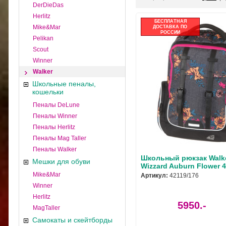
DerDieDas
Herlitz
БЕСПЛАТНАЯ
Mike&Mar
ДОСТАВКА ПО
РОССИИ
Pelikan
Scout
Winner
Walker
Школьные пеналы,
кошельки
Пеналы DeLune
Пеналы Winner
Пеналы Herlitz
Пеналы Mag Taller
Пеналы Walker
Школьный рюкзак Walke
Мешки для обуви
Wizzard Auburn Flower 
Mike&Mar
Артикул:
42119/176
Winner
Herlitz
5950.-
MagTaller
Самокаты и скейтборды