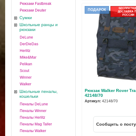
Рюкзаки Fastbreak
БЕСПЛАТН
ПОДАРОК
Рюкзаки Deuter
ДОСТАВКА 
РОССИИ
Сумки
Школьные ранцы и
рюкзаки
DeLune
DerDieDas
Herlitz
Mike&Mar
Pelikan
Scout
Winner
Walker
Рюкзак Walker Rover Tr
Школьные пеналы,
42148/70
кошельки
Артикул:
42148/70
Пеналы DeLune
Пеналы Winner
Пеналы Herlitz
Cообщить о пост
Пеналы Mag Taller
Пеналы Walker