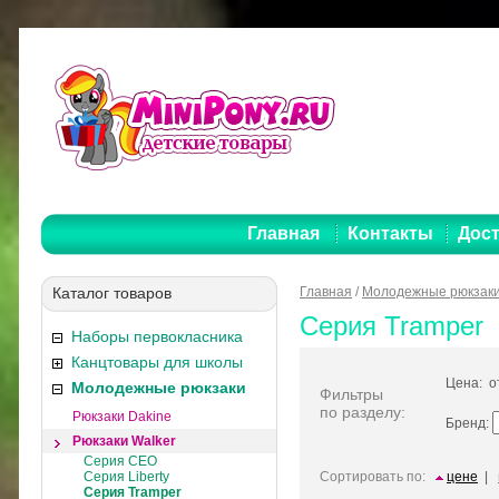
Главная
Контакты
Дост
Каталог товаров
Главная
/
Молодежные рюкзак
Серия Tramper
Наборы первокласника
Канцтовары для школы
Цена: 
Молодежные рюкзаки
Фильтры
по разделу:
Рюкзаки Dakine
Бренд:
Рюкзаки Walker
Серия CEO
Серия Liberty
Сортировать по:
цене
|
Серия Tramper