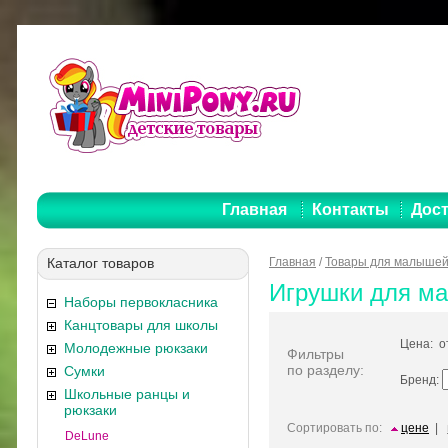
Главная
Контакты
Дост
Каталог товаров
Главная
/
Товары для малыше
Игрушки для м
Наборы первокласника
Канцтовары для школы
Цена: 
Молодежные рюкзаки
Фильтры
по разделу:
Сумки
Бренд:
Школьные ранцы и
рюкзаки
Сортировать по:
цене
|
DeLune