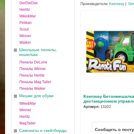
DerDieDas
Производители:
Keenway
|
Si
Herlitz
Mike&Mar
Pelikan
Scout
Winner
Walker
Школьные пеналы,
кошельки
Пеналы DeLune
Пеналы Winner
Пеналы Herlitz
Пеналы Mag Taller
Пеналы Walker
Мешки для обуви
Keenway Бетонмешалка
дистанционном управл
Mike&Mar
Артикул:
13202
Winner
Herlitz
MagTaller
Cообщить о пост
Самокаты и скейтборды