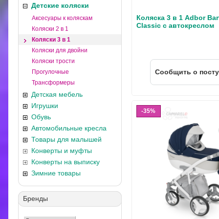
Детские коляски
Коляска 3 в 1 Adbor Bar
Аксесуары к коляскам
Classic с автокреслом
Коляски 2 в 1
Коляски 3 в 1
Коляски для двойни
Коляски трости
Cообщить о пост
Прогулочные
Трансформеры
Детская мебель
Игрушки
35%
Обувь
Автомобильные кресла
Товары для малышей
Конверты и муфты
Конверты на выписку
Зимние товары
Бренды