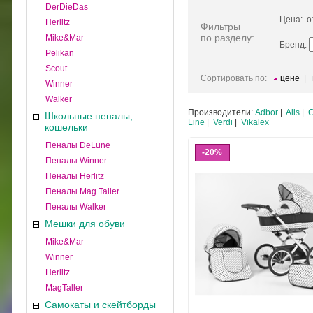
DerDieDas
Цена: 
Herlitz
Фильтры
по разделу:
Mike&Mar
Бренд:
Pelikan
Scout
Сортировать по:
цене
|
Winner
Walker
Производители:
Adbor
|
Alis
|
C
Школьные пеналы,
Line
|
Verdi
|
Vikalex
кошельки
Пеналы DeLune
20%
Пеналы Winner
Пеналы Herlitz
Пеналы Mag Taller
Пеналы Walker
Мешки для обуви
Mike&Mar
Winner
Herlitz
MagTaller
Самокаты и скейтборды