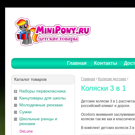
Главная
Контакты
Дост
Каталог товаров
Главная
/
Коляски детские
/
Коляски 3 в 1
Наборы первокласника
Канцтовары для школы
Детские коляски 3 в 1 рассчит
Молодежные рюкзаки
российский климат и дороги.
Сумки
Особого внимания заслужива
Школьные ранцы и
коляски так же как и классиче
рюкзаки
В комплект детских колясок 3 
DeLune