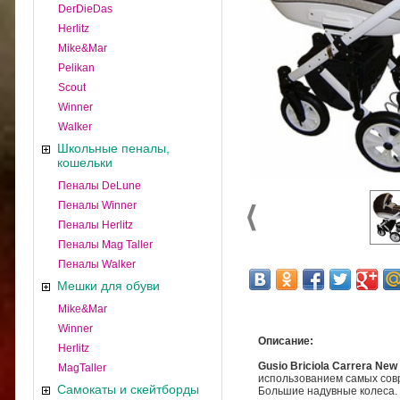
DerDieDas
Herlitz
Mike&Mar
Pelikan
Scout
Winner
Walker
Школьные пеналы,
кошельки
Пеналы DeLune
Пеналы Winner
Пеналы Herlitz
Пеналы Mag Taller
Пеналы Walker
Мешки для обуви
Mike&Mar
Winner
Описание:
Herlitz
Gusio Briciola Carrera
New
MagTaller
использованием самых сов
Самокаты и скейтборды
Большие надувные колеса. 