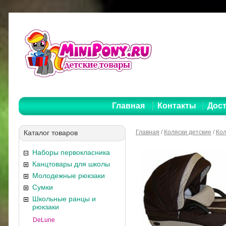
Главная
Контакты
Дост
Каталог товаров
Главная
/
Коляски детские
/
Кол
Наборы первокласника
Канцтовары для школы
Молодежные рюкзаки
Сумки
Школьные ранцы и
рюкзаки
DeLune