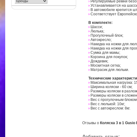
›
Регулируемые ремни безо
›
Устанавливается на шасси
›
В автомобиле крепится ш
›
Соответствует Европейск
В комплекте:
›
Шасси;
›
Люлька;
›
Прогулочный блок;
›
Автокресло;
›
Накидка на ножки для люл
›
Накидка на ножки для про
›
Сумка для мамы;
›
Корзина для покупок;
›
Дождевик;
›
Москитная сетка;
›
Матрасик для люльки.
Технические характеристи
›
Максимальная нагрузка: 15
›
Ширина коляски - 60 см;
›
Размеры коляски в разложе
›
Размеры коляски в сложенн
›
Вес с прогулочным блоком:
›
Вес с люлькой: 10кг;
›
Вес с автокреслом: 8кг.
Отзывы о
Коляска 3 в 1 Gusio 
Добавить отзыв: