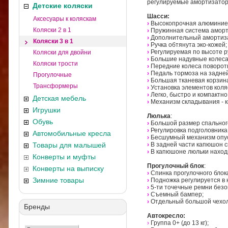
регулируемые амортизаторы
Детские коляски
Шасси:
Аксесуары к коляскам
›
Высокопрочная алюминиев
Коляски 2 в 1
›
Пружинная система аморт
›
Дополнительный амортиза
Коляски 3 в 1
›
Ручка обтянута эко-кожей;
›
Регулируемая по высоте р
Коляски для двойни
›
Большие надувные колеса
Коляски трости
›
Передние колеса поворот
›
Педаль тормоза на задней
Прогулочные
›
Большая тканевая корзина
Трансформеры
›
Установка элементов коля
›
Легко, быстро и компактно
Детская мебель
›
Механизм складывания - к
Игрушки
Люлька
:
Обувь
›
Большой размер спальног
›
Регулировка подголовника
Автомобильные кресла
›
Бесшумный механизм опу
Товары для малышей
›
В задней части капюшон 
›
В капюшоне люльки наход
Конверты и муфты
Прогулочный блок
:
Конверты на выписку
›
Спинка прогулочного блок
Зимние товары
›
Подножка регулируется в 
›
5-ти точечные ремни безо
›
Съемный бампер;
›
Отдельный большой чехол
Бренды
Автокресло:
›
Группа 0+ (до 13 кг);