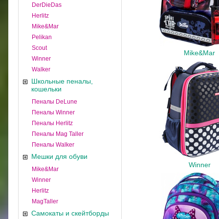
DerDieDas
Herlitz
Mike&Mar
Pelikan
Scout
Mike&Mar
Winner
Walker
Школьные пеналы,
кошельки
Пеналы DeLune
Пеналы Winner
Пеналы Herlitz
Пеналы Mag Taller
Пеналы Walker
Мешки для обуви
Winner
Mike&Mar
Winner
Herlitz
MagTaller
Самокаты и скейтборды