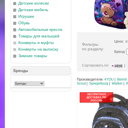
Детские коляски
Детская мебель
Игрушки
Обувь
Автомобильные кресла
Товары для малышей
Цена: 
Конверты и муфты
Фильтры
по разделу:
Конверты на выписку
Бренд:
Зимние товары
Сортировать по:
цене
|
Бренды
Производители:
4YOU
|
Belmil
Scout
|
Spiegelburg
|
Walker
|
W
БЕСПЛАТНАЯ
ДОСТАВКА ПО
РОССИИ