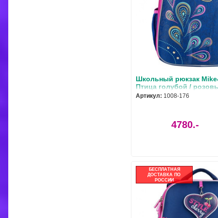
Школьный рюкзак Mike
Птица голубой / розовы
176
Артикул:
1008-176
4780.-
БЕСПЛАТНАЯ
ДОСТАВКА ПО
РОССИИ