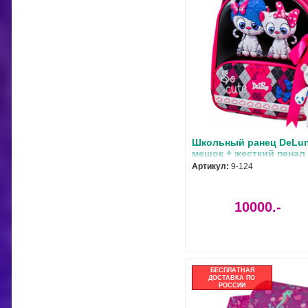
Школьный ранец DeLune
мешок + жесткий пенал
ленточка
Артикул:
9-124
10000.-
БЕСПЛАТНАЯ
ДОСТАВКА ПО
РОССИИ