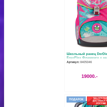
Школьный ранец DerDi
ErgoFlex Фламинго с н
8405046
Артикул:
8405046
19000.-
БЕСПЛАТН
ПОДАРОК
ДОСТАВКА 
РОССИИ