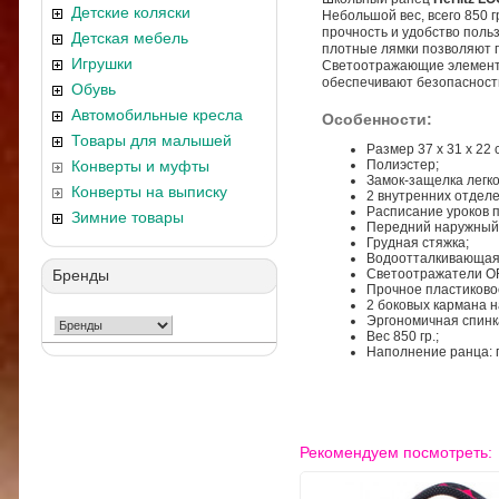
Детские коляски
Небольшой вес, всего 850 г
прочность и удобство поль
Детская мебель
плотные лямки позволяют п
Игрушки
Светоотражающие элемен
обеспечивают безопасность
Обувь
Автомобильные кресла
Особенности:
Товары для малышей
Размер 37 х 31 х 22 
Конверты и муфты
Полиэстер;
Замок-защелка легко
Конверты на выписку
2 внутренних отделе
Расписание уроков 
Зимние товары
Передний наружный 
Грудная стяжка;
Водоотталкивающая 
Бренды
Светоотражатели OR
Прочное пластиково
2 боковых кармана н
Эргономичная спинк
Вес 850 гр.;
Наполнение ранца: п
Рекомендуем посмотреть: