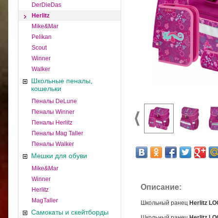
DerDieDas
Herlitz
Mike&Mar
Pelikan
Scout
Winner
Walker
Школьные пеналы,
кошельки
Пеналы DeLune
Пеналы Winner
Пеналы Herlitz
Пеналы Mag Taller
Пеналы Walker
Мешки для обуви
Mike&Mar
Winner
Описание:
Herlitz
MagTaller
Школьный ранец
Herlitz L
Самокаты и скейтборды
Школьный ранец
Herlitz
LO