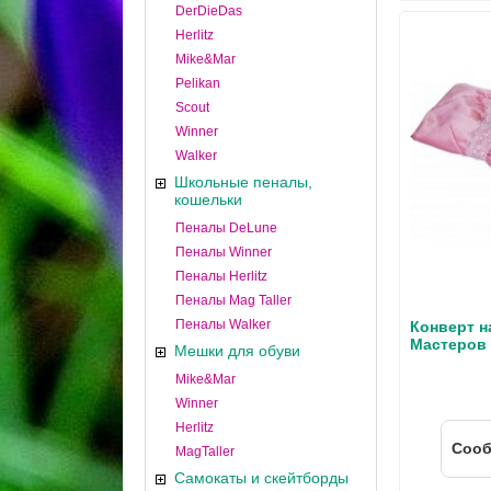
DerDieDas
Herlitz
Mike&Mar
Pelikan
Scout
Winner
Walker
Школьные пеналы,
кошельки
Пеналы DeLune
Пеналы Winner
Пеналы Herlitz
Пеналы Mag Taller
Пеналы Walker
Конверт н
Мастеров
Мешки для обуви
Mike&Mar
Winner
Herlitz
Cооб
MagTaller
Самокаты и скейтборды