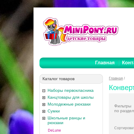
Главная
Конт
Каталог товаров
Главная
/
Конвер
Наборы первокласника
Канцтовары для школы
Молодежные рюкзаки
Фильтры
по раздел
Сумки
Школьные ранцы и
рюкзаки
Сортироват
DeLune