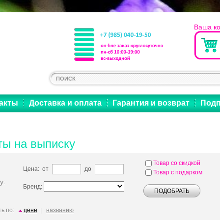
Ваша к
акты
Доставка и оплата
Гарантия и возврат
Подп
ты на выписку
Товар со скидкой
Цена: от
до
Товар с подарком
у:
Бренд:
ь по:
цене
|
названию