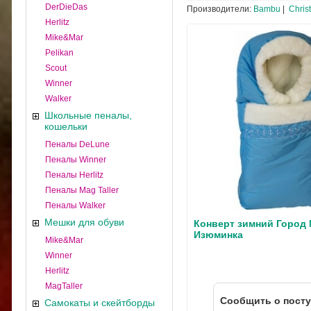
DerDieDas
Производители:
Bambu
|
Christ
Herlitz
Mike&Mar
Pelikan
Scout
Winner
Walker
Школьные пеналы,
кошельки
Пеналы DeLune
Пеналы Winner
Пеналы Herlitz
Пеналы Mag Taller
Пеналы Walker
Мешки для обуви
Конверт зимний Город
Изюминка
Mike&Mar
Winner
Herlitz
MagTaller
Cообщить о пост
Самокаты и скейтборды