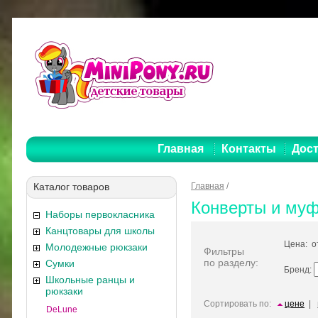
Главная
Контакты
Дост
Каталог товаров
Главная
/
Конверты и му
Наборы первокласника
Канцтовары для школы
Цена: 
Молодежные рюкзаки
Фильтры
по разделу:
Сумки
Бренд:
Школьные ранцы и
рюкзаки
Сортировать по:
цене
|
DeLune