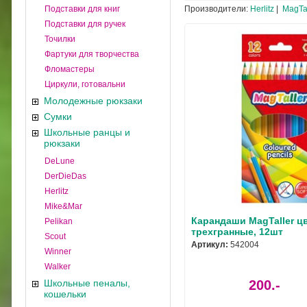
Подставки для книг
Производители:
Herlitz
|
MagTal
Подставки для ручек
Точилки
Фартуки для творчества
Фломастеры
Циркули, готовальни
Молодежные рюкзаки
Сумки
Школьные ранцы и
рюкзаки
DeLune
DerDieDas
Herlitz
Mike&Mar
Карандаши MagTaller ц
Pelikan
трехгранные, 12шт
Scout
Артикул:
542004
Winner
Walker
Школьные пеналы,
200.-
кошельки