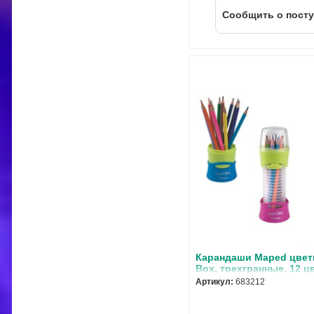
Cообщить о пост
Карандаши Maped цвет
Box, трехгранные, 12 ц
пластиковый кейс
Артикул:
683212