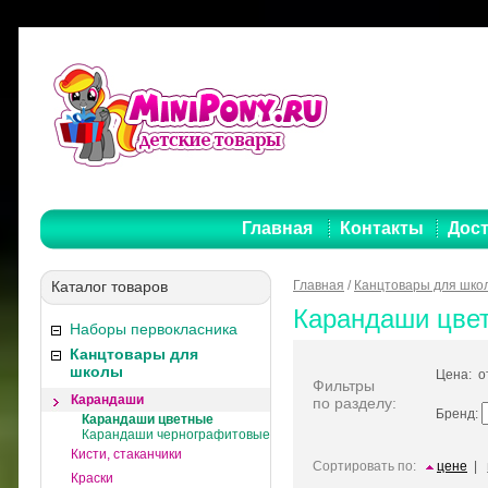
Главная
Контакты
Дост
Каталог товаров
Главная
/
Канцтовары для шко
Карандаши цве
Наборы первокласника
Канцтовары для
школы
Цена: 
Фильтры
Карандаши
по разделу:
Бренд:
Карандаши цветные
Карандаши чернографитовые
Кисти, стаканчики
Сортировать по:
цене
|
Краски