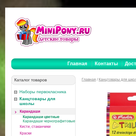
Главная
Контакты
Дост
Каталог товаров
Главная
/
Канцтовары для шко
Наборы первокласника
Канцтовары для
школы
Карандаши
Карандаши цветные
Карандаши чернографитовые
Кисти, стаканчики
Краски