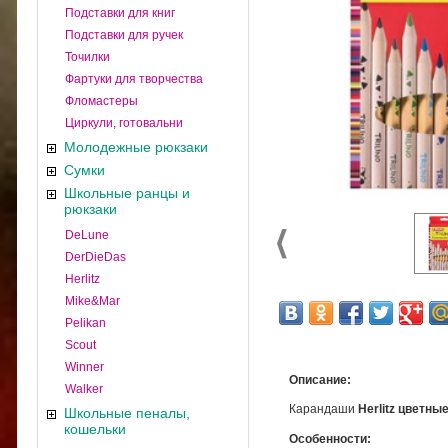
Подставки для книг
Подставки для ручек
Точилки
Фартуки для творчества
Фломастеры
Циркули, готовальни
Молодежные рюкзаки
Сумки
Школьные ранцы и
рюкзаки
DeLune
DerDieDas
Herlitz
Mike&Mar
Pelikan
Scout
Winner
Описание:
Walker
Карандаши
Herlitz
цветные
Школьные пеналы,
кошельки
Особенности: