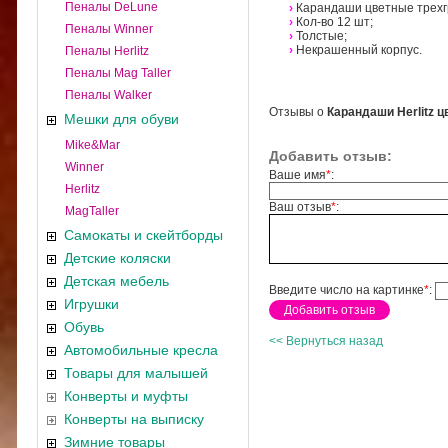
Пеналы DeLune
›
Карандаши цветные трехг
›
Кол-во 12 шт;
Пеналы Winner
›
Толстые;
›
Некрашенный корпус.
Пеналы Herlitz
Пеналы Mag Taller
Пеналы Walker
Отзывы о
Карандаши Herlitz 
Мешки для обуви
Mike&Mar
Добавить отзыв:
Winner
Ваше имя
*
:
Herlitz
Ваш отзыв
*
:
MagTaller
Самокаты и скейтборды
Детские коляски
Детская мебель
Введите число на картинке
*
:
Игрушки
Обувь
<< Вернуться назад
Автомобильные кресла
Товары для малышей
Конверты и муфты
Конверты на выписку
Зимние товары