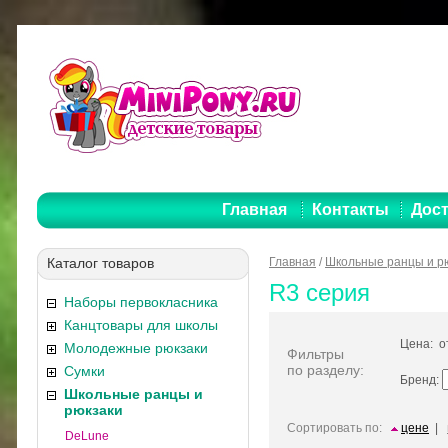
Главная
Контакты
Дост
Каталог товаров
Главная
/
Школьные ранцы и р
R3 серия
Наборы первокласника
Канцтовары для школы
Цена: 
Молодежные рюкзаки
Фильтры
по разделу:
Сумки
Бренд:
Школьные ранцы и
рюкзаки
Сортировать по:
цене
|
DeLune