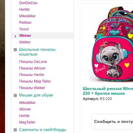
DerDieDas
Herlitz
Mike&Mar
Pelikan
Scout
Winner
Walker
Школьные пеналы,
кошельки
Пеналы DeLune
Пеналы Winner
Пеналы Herlitz
Пеналы Mag Taller
Пеналы Walker
Школьный рюкзак Winn
220 + брелок мишка
Мешки для обуви
Артикул:
R3-220
Mike&Mar
Winner
Herlitz
Cообщить о пост
MagTaller
Самокаты и скейтборды