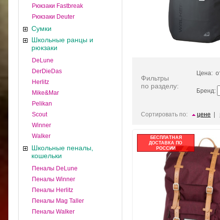
Рюкзаки Fastbreak
Рюкзаки Deuter
Сумки
Школьные ранцы и
рюкзаки
DeLune
DerDieDas
Цена: 
Фильтры
Herlitz
по разделу:
Бренд:
Mike&Mar
Pelikan
Scout
Сортировать по:
цене
|
Winner
Walker
БЕСПЛАТНАЯ
ДОСТАВКА ПО
Школьные пеналы,
РОССИИ
кошельки
Пеналы DeLune
Пеналы Winner
Пеналы Herlitz
Пеналы Mag Taller
Пеналы Walker