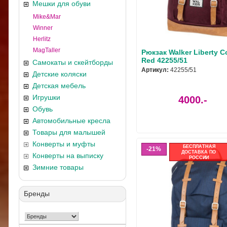
Мешки для обуви
Mike&Mar
Winner
Herlitz
MagTaller
Рюкзак Walker Liberty C
Red 42255/51
Самокаты и скейтборды
Артикул:
42255/51
Детские коляски
Детская мебель
Игрушки
4000.-
Обувь
Автомобильные кресла
Товары для малышей
Конверты и муфты
БЕСПЛАТНАЯ
21%
ДОСТАВКА ПО
Конверты на выписку
РОССИИ
Зимние товары
Бренды