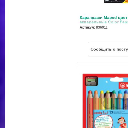
Карандаши Maped цве
акварельные Color Peps
цветов+кисть
Артикул:
836011
Cообщить о пост