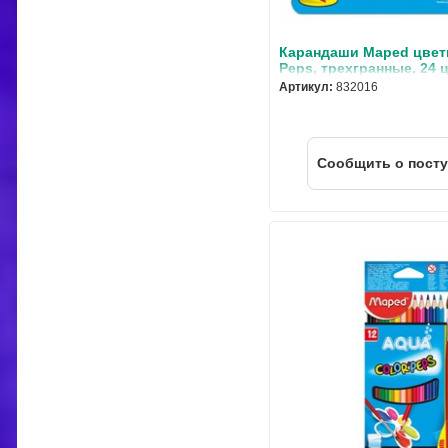
Карандаши Maped цвет
Peps, трехгранные, 24 ц
металлической коробк
Артикул:
832016
Cообщить о пост