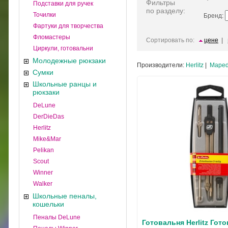
Фильтры
Подставки для ручек
по разделу:
Точилки
Бренд:
Фартуки для творчества
Фломастеры
Сортировать по:
цене
|
Циркули, готовальни
Молодежные рюкзаки
Производители:
Herlitz
|
Mape
Сумки
Школьные ранцы и
рюкзаки
DeLune
DerDieDas
Herlitz
Mike&Mar
Pelikan
Scout
Winner
Walker
Школьные пеналы,
кошельки
Пеналы DeLune
Готовальня Herlitz Гото