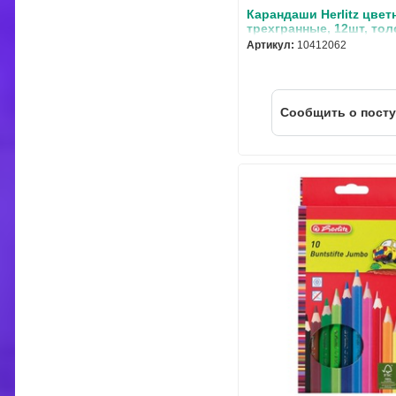
Карандаши Herlitz цвет
трехгранные, 12шт, тол
некрашенн.корпус
Артикул:
10412062
Cообщить о пост