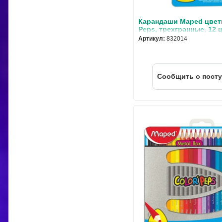
Карандаши Maped цвет
Peps, трехгранные, 12 
металлической коробк
Артикул:
832014
Cообщить о пост