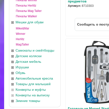
Пеналы Winner
предметов
Пеналы Herlitz
Артикул:
8710303
Пеналы Mag Taller
Пеналы Walker
Мешки для обуви
Cообщить о пост
Mike&Mar
Winner
Herlitz
MagTaller
Самокаты и скейтборды
Детские коляски
Детская мебель
Игрушки
Обувь
Автомобильные кресла
Товары для малышей
Конверты и муфты
Конверты на выписку
Зимние товары
Готовальня Maped Start