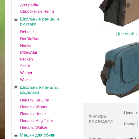
Для учебы
Спротивные Herlitz
Школьные ранцы и
рюкзаки
DeLune
Для учебы
DerDieDas
Herlitz
Mike&Mar
Pelikan
Scout
Winner
Walker
Школьные пеналы,
кошельки
Пеналы DeLune
Пеналы Winner
Цена: 
Пеналы Herlitz
Фильтры
Пеналы Mag Taller
по разделу:
Бренд:
Пеналы Walker
Мешки для обуви