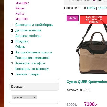
Сортировать по:
цене
|
Mike&Mar
Производители:
Herlitz
|
QUER
Winner
Herlitz
БЕСПЛАТНАЯ
40%
MagTaller
ДОСТАВКА ПО
РОССИИ
Самокаты и скейтборды
Детские коляски
Детская мебель
Игрушки
Обувь
Автомобильные кресла
Товары для малышей
Конверты и муфты
Конверты на выписку
Зимние товары
Сумка QUER Querworker
Бренды
Артикул:
882700
7100.-
12000.-