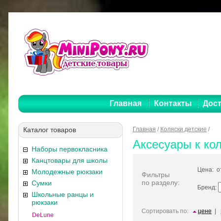
Главная
Контакты
Дост
Каталог товаров
Главная
/
Коляски детские
/
Аксесуары к ко
Наборы первокласника
Канцтовары для школы
Цена: 
Молодежные рюкзаки
Фильтры
по разделу:
Сумки
Бренд:
Школьные ранцы и
рюкзаки
Сортировать по:
цене
|
DeLune