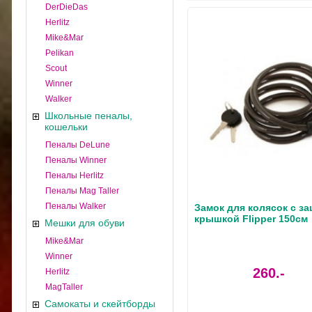
DerDieDas
Herlitz
Mike&Mar
Pelikan
Scout
Winner
Walker
Школьные пеналы,
кошельки
Пеналы DeLune
Пеналы Winner
Пеналы Herlitz
Пеналы Mag Taller
Пеналы Walker
Замок для колясок с з
крышкой Flipper 150см
Мешки для обуви
Mike&Mar
Winner
260.-
Herlitz
MagTaller
Самокаты и скейтборды