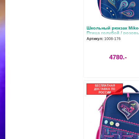
Школьный рюкзак Mike
Птица голубой / розовы
176
Артикул:
1008-176
4780.-
БЕСПЛАТНАЯ
ДОСТАВКА ПО
РОССИИ