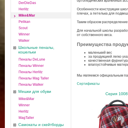
ортопедических врачебных ас
DerDieDas
Herlitz
Особенности конструкции школ
плечах, а петелька для подвеш
Mike&Mar
Pelikan
Таким образом распределение 
Scout
Для начальной школы разработ
Winner
от собственного веса.
Walker
Преимущества продук
Школьные пеналы,
кошельки
маленький вес
за продукцией легко ух
Пеналы DeLune
качественная фурнитур
влагоустойчивые мате
Пеналы Winner
Пеналы Herlitz
Мы являемся официальным па
Пеналы Mag Taller
Сертификаты
Пеналы Walker
Мешки для обуви
Серия 1008
Mike&Mar
Winner
Herlitz
MagTaller
Самокаты и скейтборды