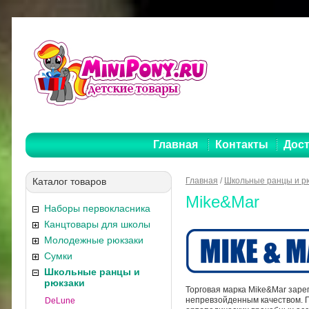
Главная
Контакты
Дост
Каталог товаров
Главная
/
Школьные ранцы и р
Mike&Mar
Наборы первокласника
Канцтовары для школы
Молодежные рюкзаки
Сумки
Школьные ранцы и
рюкзаки
Торговая марка Mike&Mar зарег
непревзойденным качеством. П
DeLune