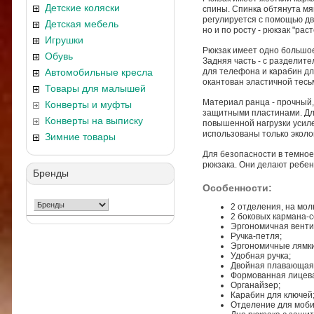
Детские коляски
спины. Спинка обтянута м
регулируется с помощью дв
Детская мебель
но и по росту - рюкзак "ра
Игрушки
Рюкзак имеет одно большое
Обувь
Задняя часть - с разделите
Автомобильные кресла
для телефона и карабин дл
окантован эластичной тесь
Товары для малышей
Материал ранца - прочный,
Конверты и муфты
защитными пластинами. Для
Конверты на выписку
повышенной нагрузки усиле
использованы только эколо
Зимние товары
Для безопасности в темное
рюкзака. Они делают ребен
Бренды
Особенности:
2 отделения, на мол
2 боковых кармана-с
Эргономичная венти
Ручка-петля;
Эргономичные лямки
Удобная ручка;
Двойная плавающая 
Формованная лицева
Органайзер;
Карабин для ключей
Отделение для моби