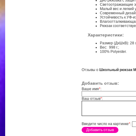
Дно рюкзака с защи
Светоотражающие э
Малый вес и легкий 
Современный дизай
Устойчивость к УФ-и
Влагоотталкивающая
Рюкзак соответству
Характеристики:
Размер (ДхШхВ): 28 х
Вес: 998 г.;
100% Polyester.
Отзывы о
Школьный рюкзак Mi
Добавить отзыв:
Ваше имя
*
:
Ваш отзыв
*
:
Введите число на картинке
*
: