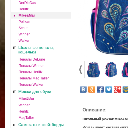
DerDieDas
Herlitz
Mike&Mar
Pelikan
Scout
Winner
Walker
Школьные пеналы,
кошельки
Пеналы DeLune
Пеналы Winner
Пеналы Herlitz
Пеналы Mag Taller
Пеналы Walker
Мешки для обуви
Mike&Mar
Winner
Описание:
Herlitz
MagTaller
Школьный рюкзак Mike&M
Самокаты и скейтборды
Рюкзак имеет жесткий карк