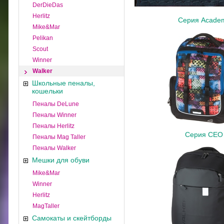
DerDieDas
Herlitz
Серия Acade
Mike&Mar
Pelikan
Scout
Winner
Walker
Школьные пеналы,
кошельки
Пеналы DeLune
Пеналы Winner
Пеналы Herlitz
Серия CEO
Пеналы Mag Taller
Пеналы Walker
Мешки для обуви
Mike&Mar
Winner
Herlitz
MagTaller
Самокаты и скейтборды