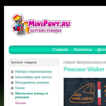
Главная
Контакты
Дост
Каталог товаров
Главная
/
Школьные ранцы и р
Рюкзаки Walker
Наборы первокласника
Канцтовары для школы
Молодежные рюкзаки
Сумки
Школьные ранцы и
рюкзаки
DeLune