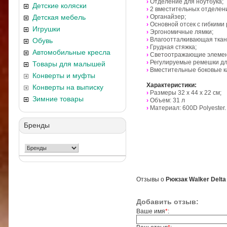
›
Отделение для ноутбука;
Детские коляски
›
2
вместительных отделени
Детская мебель
›
Органайзер;
›
Основной отсек с гибкими
Игрушки
›
Эргономичные лямки;
›
Влагоотталкивающая ткан
Обувь
›
Грудная стяжка;
Автомобильные кресла
›
Светоотражающие элеме
›
Регулируемые ремешки дл
Товары для малышей
›
Вместительные боковые к
Конверты и муфты
Характеристики:
Конверты на выписку
›
Размеры
32 x 44 x 22
см;
Зимние товары
›
Объем: 31 л
›
Материал: 600D Polyester.
Бренды
Отзывы о
Рюкзак Walker Delta
Добавить отзыв:
Ваше имя
*
: