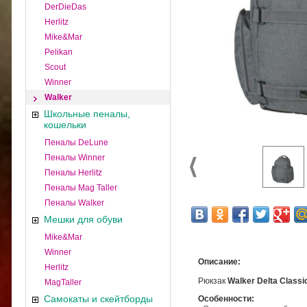
DerDieDas
Herlitz
Mike&Mar
Pelikan
Scout
Winner
Walker
Школьные пеналы,
кошельки
Пеналы DeLune
Пеналы Winner
Пеналы Herlitz
Пеналы Mag Taller
Пеналы Walker
Мешки для обуви
Mike&Mar
Winner
Описание:
Herlitz
Рюкзак
Walker Delta Classi
MagTaller
Самокаты и скейтборды
Особенности: