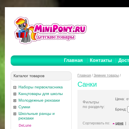
Главная
Контакты
Дост
Каталог товаров
Главная
/
Зимние товары
/
Санки
Наборы первокласника
Канцтовары для школы
Цена: 
Молодежные рюкзаки
Фильтры
по разделу:
Сумки
Бренд:
Школьные ранцы и
рюкзаки
Сортировать по:
цене
|
DeLune