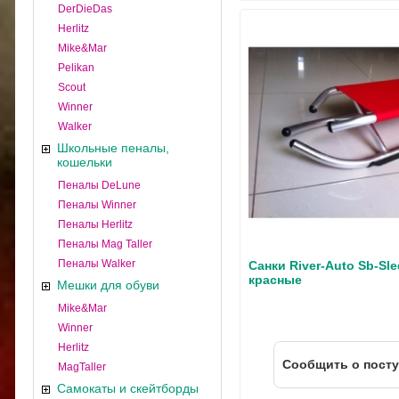
DerDieDas
Herlitz
Mike&Mar
Pelikan
Scout
Winner
Walker
Школьные пеналы,
кошельки
Пеналы DeLune
Пеналы Winner
Пеналы Herlitz
Пеналы Mag Taller
Пеналы Walker
Санки River-Auto Sb-Sle
красные
Мешки для обуви
Mike&Mar
Winner
Herlitz
Cообщить о пост
MagTaller
Самокаты и скейтборды