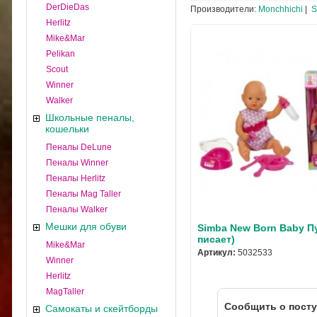
DerDieDas
Производители:
Monchhichi
|
S
Herlitz
Mike&Mar
Pelikan
Scout
Winner
Walker
Школьные пеналы,
кошельки
Пеналы DeLune
Пеналы Winner
Пеналы Herlitz
Пеналы Mag Taller
Пеналы Walker
Мешки для обуви
Simba New Born Baby Пу
писает)
Mike&Mar
Артикул:
5032533
Winner
Herlitz
MagTaller
Cообщить о пост
Самокаты и скейтборды