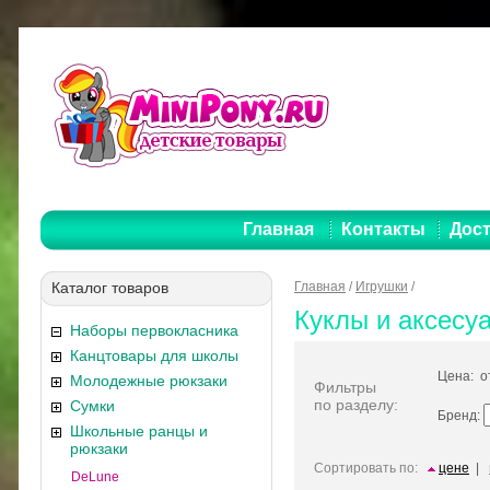
Главная
Контакты
Дост
Каталог товаров
Главная
/
Игрушки
/
Куклы и аксесу
Наборы первокласника
Канцтовары для школы
Цена: 
Молодежные рюкзаки
Фильтры
по разделу:
Сумки
Бренд:
Школьные ранцы и
рюкзаки
Сортировать по:
цене
|
DeLune