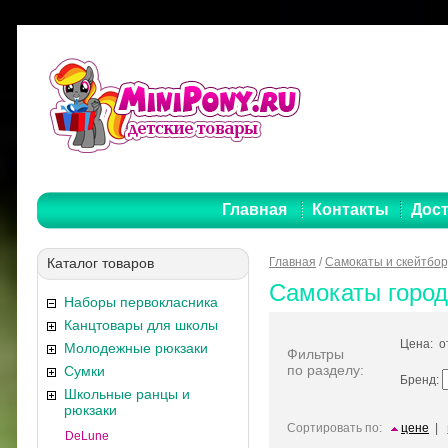
Главная
Контакты
Дост
Каталог товаров
Главная
/
Самокаты и скейтбо
Самокаты город
Наборы первокласника
Канцтовары для школы
Цена: 
Молодежные рюкзаки
Фильтры
по разделу:
Сумки
Бренд:
Школьные ранцы и
рюкзаки
Сортировать по:
цене
|
DeLune