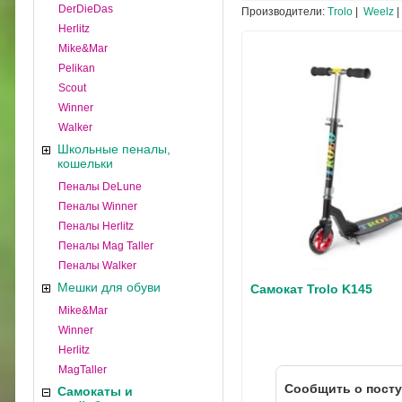
DerDieDas
Производители:
Trolo
|
Weelz
|
Herlitz
Mike&Mar
Pelikan
Scout
Winner
Walker
Школьные пеналы,
кошельки
Пеналы DeLune
Пеналы Winner
Пеналы Herlitz
Пеналы Mag Taller
Пеналы Walker
Мешки для обуви
Самокат Trolo K145
Mike&Mar
Winner
Herlitz
MagTaller
Cообщить о пост
Самокаты и