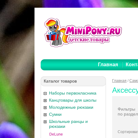
Главная
Конт
Каталог товаров
Главная
/
Само
Аксесс
Наборы первокласника
Канцтовары для школы
Молодежные рюкзаки
Фильтры
по раздел
Сумки
Школьные ранцы и
рюкзаки
Сортироват
DeLune