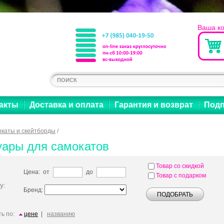
Ваша к
акты
Доставка и оплата
Гарантия и возврат
Подп
каты и скейтборды
/
уары для самокатов
Товар со скидкой
Цена: от
до
Товар с подарком
у:
Бренд:
ь по:
цене
|
названию