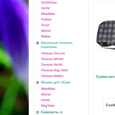
DerDieDas
Herlitz
Mike&Mar
Pelikan
Scout
Winner
Walker
Школьные пеналы,
кошельки
Пеналы DeLune
Пеналы Winner
Пеналы Herlitz
Пеналы Mag Taller
Пеналы Walker
Сумка-чех
Мешки для обуви
Mike&Mar
Winner
Herlitz
Cооб
MagTaller
Самокаты и