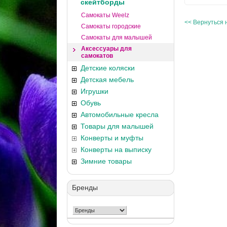
скейтборды
Самокаты Weelz
<< Вернуться 
Самокаты городские
Самокаты для малышей
Аксессуары для
самокатов
Детские коляски
Детская мебель
Игрушки
Обувь
Автомобильные кресла
Товары для малышей
Конверты и муфты
Конверты на выписку
Зимние товары
Бренды