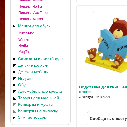
Пеналы Winner
Пеналы Herlitz
Пеналы Mag Taller
Пеналы Walker
Мешки для обуви
Mike&Mar
Winner
Herlitz
MagTaller
Самокаты и скейтборды
Детские коляски
Детская мебель
Игрушки
Обувь
Подставка для книг Her
Автомобильные кресла
синяя
Артикул:
1610922/1
Товары для малышей
Конверты и муфты
Конверты на выписку
Зимние товары
Cообщить о пост