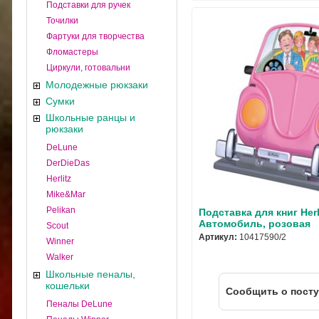
Подставки для ручек
Точилки
Фартуки для творчества
Фломастеры
Циркули, готовальни
Молодежные рюкзаки
Сумки
Школьные ранцы и
рюкзаки
DeLune
DerDieDas
Herlitz
Mike&Mar
Pelikan
Подставка для книг Herl
Автомобиль, розовая
Scout
Артикул:
10417590/2
Winner
Walker
Школьные пеналы,
кошельки
Cообщить о пост
Пеналы DeLune