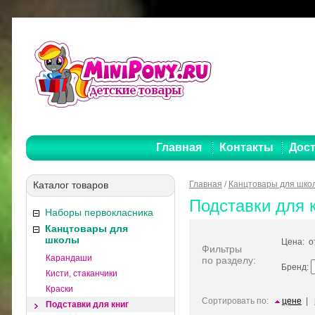
Главная
Контакты
Дост
Каталог товаров
Главная
/
Канцтовары для шко
Подставки для 
Наборы первокласника
Канцтовары для
школы
Цена: 
Фильтры
Карандаши
по разделу:
Бренд:
Кисти, стаканчики
Краски
Сортировать по:
цене
|
Подставки для книг