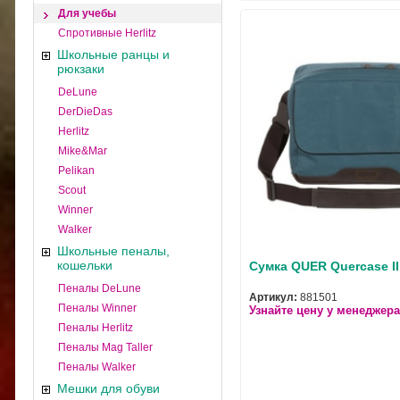
Для учебы
Спротивные Herlitz
Школьные ранцы и
рюкзаки
DeLune
DerDieDas
Herlitz
Mike&Mar
Pelikan
Scout
Winner
Walker
Школьные пеналы,
кошельки
Сумка QUER Quercase II
Пеналы DeLune
Артикул:
881501
Пеналы Winner
Узнайте цену у менеджера
Пеналы Herlitz
Пеналы Mag Taller
Пеналы Walker
Мешки для обуви