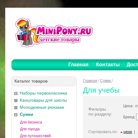
Главная
Контакты
Дост
Каталог товаров
Главная
/
Сумки
/
Для учебы
Наборы первокласника
Канцтовары для школы
Цена: 
Молодежные рюкзаки
Фильтры
по разделу:
Сумки
Бренд:
Для бизнеса
Для города
Сортировать по:
цене
|
Для путешествий