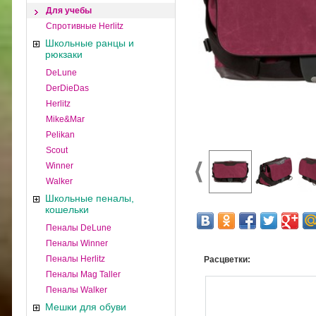
Для учебы
Спротивные Herlitz
Школьные ранцы и
рюкзаки
DeLune
DerDieDas
Herlitz
Mike&Mar
Pelikan
Scout
Winner
Walker
Школьные пеналы,
кошельки
Пеналы DeLune
Пеналы Winner
Пеналы Herlitz
Расцветки:
Пеналы Mag Taller
Пеналы Walker
Мешки для обуви