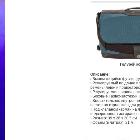
Голубой к
Описание:
›
Вынимающийся футляр для
›
Регулируемый по длине п
ремень (лево- и правостор
›
Регулируемая ширина рас
›
Боковые Fastex-застежки,
›
Вместительное внутреннее
несколько кармашков для ру
›
Под клапаном карман на л
подверженного истиранию 
›
Размер: 39 х 26 х 20,5 см.
›
Объем (в литрах): 21 л