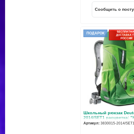
Cообщить о пост
БЕСПЛАТН
ПОДАРОК
ДОСТАВКА 
РОССИИ
Школьный рюкзак Deute
2014/SET1 расцветка: 
бабочка" с наполнение
Артикул:
3830015-2014/SET