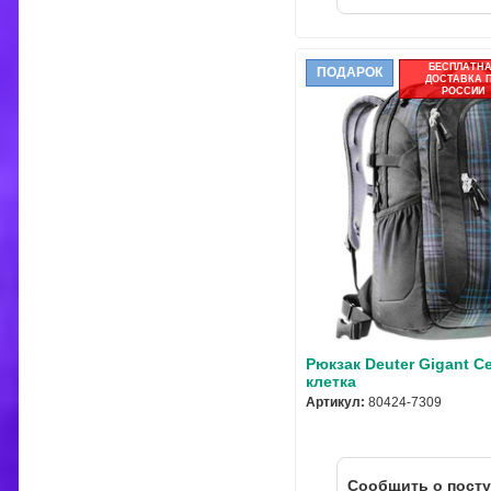
БЕСПЛАТН
ПОДАРОК
ДОСТАВКА 
РОССИИ
Рюкзак Deuter Gigant С
клетка
Артикул:
80424-7309
Cообщить о пост