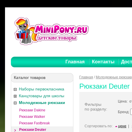
Главная
Контакты
Дост
Каталог товаров
Главная
/
Молодежные рюкзак
Рюкзаки Deuter
Наборы первокласника
Канцтовары для школы
Цена: 
Молодежные рюкзаки
Фильтры
по разделу:
Рюкзаки Dakine
Бренд:
Рюкзаки Walker
Рюкзаки Fastbreak
Сортировать по:
цене
|
Рюкзаки Deuter