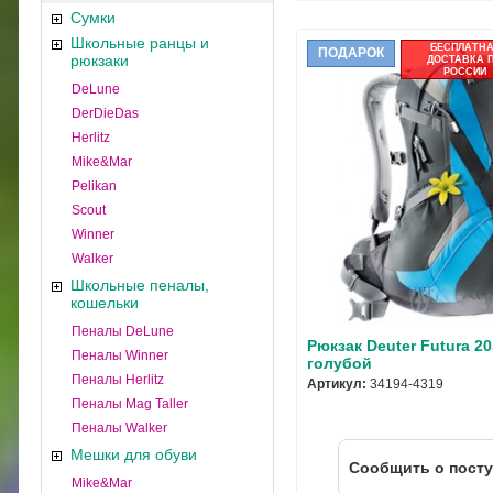
Сумки
Школьные ранцы и
БЕСПЛАТН
ПОДАРОК
рюкзаки
ДОСТАВКА 
РОССИИ
DeLune
DerDieDas
Herlitz
Mike&Mar
Pelikan
Scout
Winner
Walker
Школьные пеналы,
кошельки
Пеналы DeLune
Рюкзак Deuter Futura 2
Пеналы Winner
голубой
Пеналы Herlitz
Артикул:
34194-4319
Пеналы Mag Taller
Пеналы Walker
Мешки для обуви
Cообщить о пост
Mike&Mar