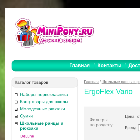
Главная
Контакты
Дост
Каталог товаров
Главная
/
Школьные ранцы и р
ErgoFlex Vario
Наборы первокласника
Канцтовары для школы
Молодежные рюкзаки
Сумки
Цена: 
Фильтры
Школьные ранцы и
по разделу:
рюкзаки
Бренд:
DeLune