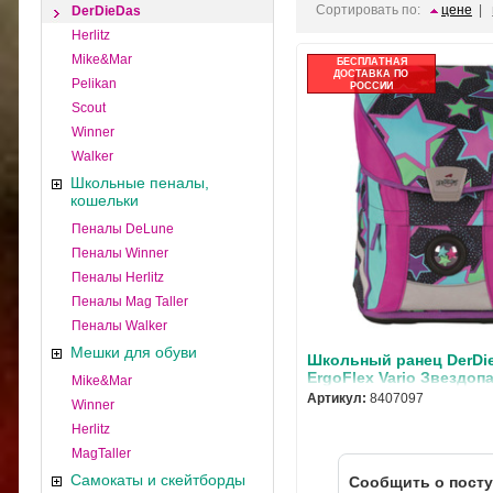
Сортировать по:
цене
|
DerDieDas
Herlitz
Mike&Mar
БЕСПЛАТНАЯ
ДОСТАВКА ПО
Pelikan
РОССИИ
Scout
Winner
Walker
Школьные пеналы,
кошельки
Пеналы DeLune
Пеналы Winner
Пеналы Herlitz
Пеналы Mag Taller
Пеналы Walker
Мешки для обуви
Школьный ранец DerDi
ErgoFlex Vario Звездопа
Mike&Mar
наполнением 8407097
Артикул:
8407097
Winner
Herlitz
MagTaller
Самокаты и скейтборды
Cообщить о пост