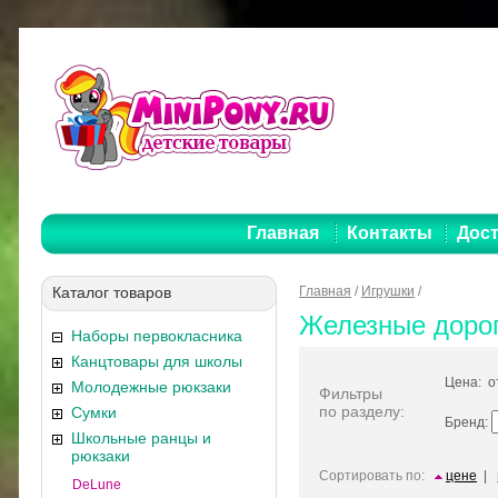
Главная
Контакты
Дост
Каталог товаров
Главная
/
Игрушки
/
Железные доро
Наборы первокласника
Канцтовары для школы
Цена: 
Молодежные рюкзаки
Фильтры
по разделу:
Сумки
Бренд:
Школьные ранцы и
рюкзаки
Сортировать по:
цене
|
DeLune