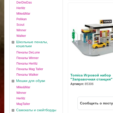
DerDieDas
Herlitz
Mike&Mar
Pelikan
Scout
Winner
Walker
Школьные пеналы,
кошельки
Пеналы DeLune
Пеналы Winner
Пеналы Herlitz
Пеналы Mag Taller
Пеналы Walker
Tomica Игровой набор
"Заправочная станция"
Мешки для обуви
Артикул:
85306
Mike&Mar
Winner
Herlitz
Cообщить о пост
MagTaller
Самокаты и скейтборды