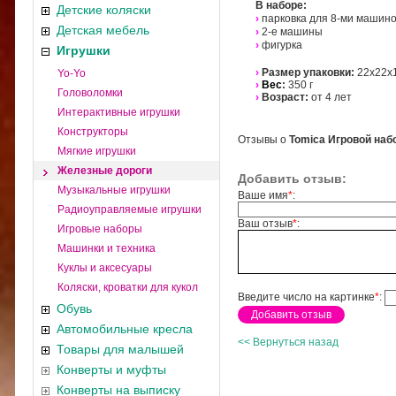
В наборе:
Детские коляски
›
парковка для 8-ми машин
Детская мебель
›
2-е машины
›
фигурка
Игрушки
›
Размер упаковки:
22х22х1
Yo-Yo
›
Вес
:
350 г
Головоломки
›
Возраст:
от 4 лет
Интерактивные игрушки
Конструкторы
Отзывы о
Tomica Игровой наб
Мягкие игрушки
Железные дороги
Добавить отзыв:
Музыкальные игрушки
Ваше имя
*
:
Радиоуправляемые игрушки
Ваш отзыв
*
:
Игровые наборы
Машинки и техника
Куклы и аксесуары
Коляски, кроватки для кукол
Введите число на картинке
*
:
Обувь
Автомобильные кресла
<< Вернуться назад
Товары для малышей
Конверты и муфты
Конверты на выписку