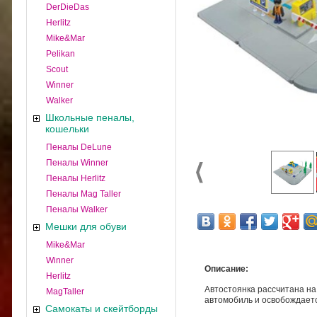
DerDieDas
Herlitz
Mike&Mar
Pelikan
Scout
Winner
Walker
Школьные пеналы,
кошельки
Пеналы DeLune
Пеналы Winner
Пеналы Herlitz
Пеналы Mag Taller
Пеналы Walker
Мешки для обуви
Mike&Mar
Winner
Описание:
Herlitz
Автостоянка рассчитана на
MagTaller
автомобиль и освобождаетс
Самокаты и скейтборды