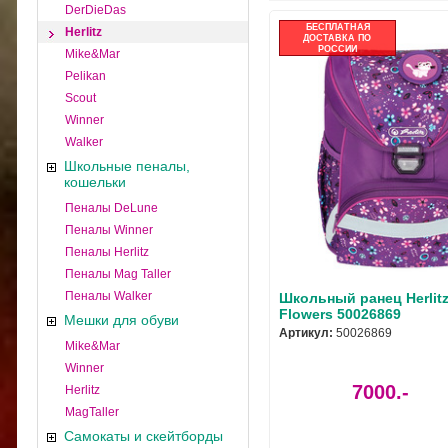
DerDieDas
БЕСПЛАТНАЯ
Herlitz
ДОСТАВКА ПО
РОССИИ
Mike&Mar
Pelikan
Scout
Winner
Walker
Школьные пеналы,
кошельки
Пеналы DeLune
Пеналы Winner
Пеналы Herlitz
Пеналы Mag Taller
Пеналы Walker
Школьный ранец Herlitz 
Flowers 50026869
Мешки для обуви
Артикул:
50026869
Mike&Mar
Winner
7000.-
Herlitz
MagTaller
Самокаты и скейтборды