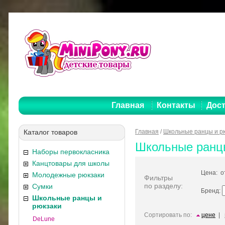
Главная
Контакты
Дост
Каталог товаров
Главная
/
Школьные ранцы и р
Школьные ранцы 
Наборы первокласника
Канцтовары для школы
Цена: 
Молодежные рюкзаки
Фильтры
по разделу:
Сумки
Бренд:
Школьные ранцы и
рюкзаки
Сортировать по:
цене
|
DeLune