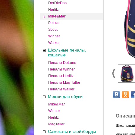
DerDieDas
Herlitz
Mike&Mar
Pelikan
Scout
Winner
Walker
Школьные пеналы,
кошельки
Пеналы DeLune
Пеналы Winner
Пеналы Herlitz
Пеналы Mag Taller
Пеналы Walker
Мешки для обуви
Mike&Mar
Winner
Описан
Herlitz
MagTaller
Школьный 
Самокаты и скейтборды
Рюкзак име