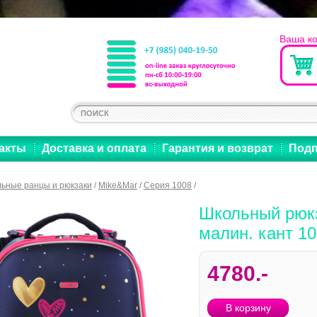
Ваша к
акты
Доставка и оплата
Гарантия и возврат
Подп
ьные ранцы и рюкзаки
/
Mike&Mar
/
Серия 1008
/
Школьный рюкз
малин. кант 1
4780.-