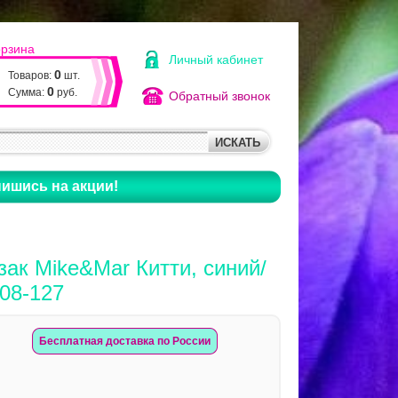
орзина
Личный кабинет
0
Товаров:
шт.
0
Сумма:
руб.
Обратный звонок
ишись на акции!
ак Mike&Mar Китти, синий/
008-127
Бесплатная доставка по России