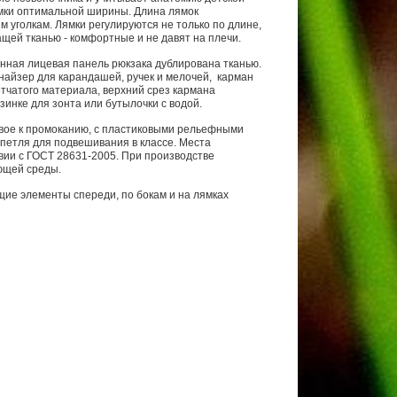
мки оптимальной ширины. Длина лямок
 уголкам. Лямки регулируются не только по длине,
ащей тканью - комфортные и не давят на плечи.
нная лицевая панель рюкзака дублирована тканью.
анайзер для карандашей, ручек и мелочей, карман
етчатого материала, верхний срез кармана
инке для зонта или бутылочки с водой.
ивое к промоканию, с пластиковыми рельефными
 петля для подвешивания в классе. Места
вии с ГОСТ 28631-2005. При производстве
ющей среды.
щие элементы спереди, по бокам и на лямках