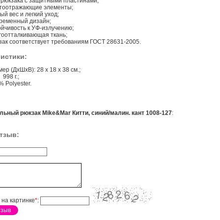
 рюкзака с защитными пластинами;
тоотражающие элементы;
й вес и легкий уход;
ременный дизайн;
ойчивость к УФ-излучению;
гоотталкивающая ткань;
зак соответствует требованиям ГОСТ 28631-2005.
истики:
ер (ДхШхВ): 28 х 18 х 38 см.;
 998 г.;
 Polyester.
ьный рюкзак Mike&Mar Китти, синий/малин. кант 1008-127
:
тзыв:
 на картинке
*
: