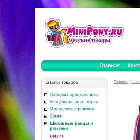
Главная
Конт
Каталог товаров
Главная
/
Школ
Наборы первокласника
Канцтовары для школы
Молодежные рюкзаки
Сумки
Школьные ранцы и
рюкзаки
DeLune