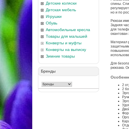
Детские коляски
спины. Сп
регулирует
Детская мебель
но и по ро
Игрушки
Рюкзак име
Обувь
Задняя час
Автомобильные кресла
для телефо
окантован 
Товары для малышей
Материал р
Конверты и муфты
защитными 
Конверты на выписку
повышенной
использова
Зимние товары
Для безопа
рюкзака. О
Бренды
Особенн
2 о
2 б
Эрг
Руч
Эрг
Удо
Дво
Фор
Орг
Кар
Отд