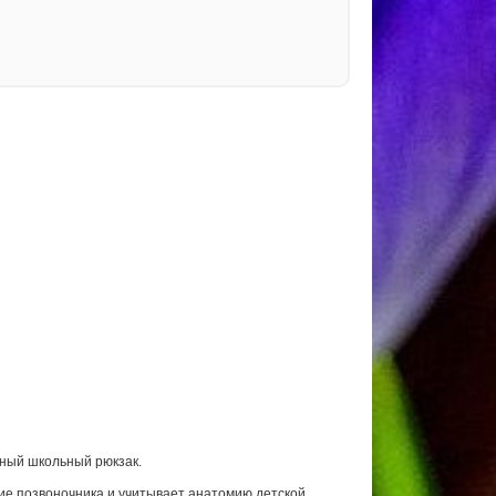
нный школьный рюкзак.
ние позвоночника и учитывает анатомию детской