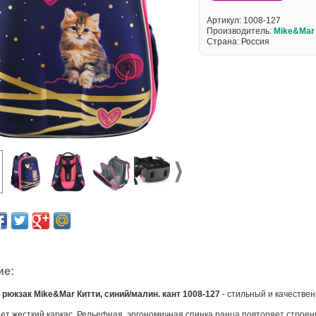
Артикул:
1008-127
Производитель:
Mike&Mar
Страна: Россия
ие:
рюкзак Mike&Mar Китти, синий/малин. кант 1008-127
- cтильный и качестве
ет жесткий каркас. Рельефная, эргономичная спинка ранца повторяет строе