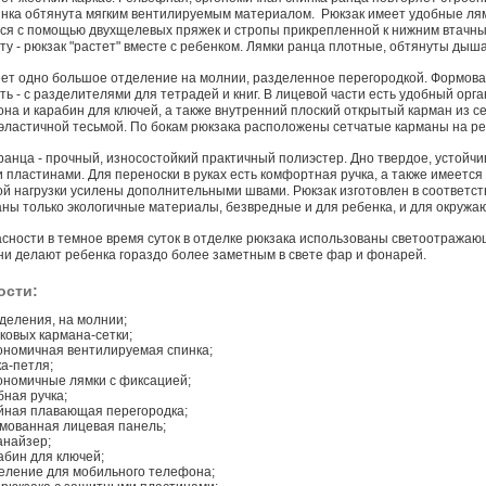
инка обтянута мягким вентилируемым материалом. Рюкзак имеет удобные ля
ся с помощью двухщелевых пряжек и стропы прикрепленной к нижним втачным
сту - рюкзак "растет" вместе с ребенком. Лямки ранца плотные, обтянуты дыш
ет одно большое отделение на молнии, разделенное перегородкой. Формова
ть - с разделителями для тетрадей и книг. В лицевой части есть удобный орг
на и карабин для ключей, а также внутренний плоский открытый карман из с
эластичной тесьмой. По бокам рюкзака расположены сетчатые карманы на рез
анца - прочный, износостойкий практичный полиэстер. Дно твердое, устойч
пластинами. Для переноски в руках есть комфортная ручка, а также имеется
 нагрузки усилены дополнительными швами. Рюкзак изготовлен в соответст
ны только экологичные материалы, безвредные и для ребенка, и для окружа
сности в темное время суток в отделке рюкзака использованы светоотражаю
ни делают ребенка гораздо более заметным в свете фар и фонарей.
ости:
тделения, на молнии;
оковых кармана-сетки;
ономичная вентилируемая спинка;
ка-петля;
ономичные лямки с фиксацией;
бная ручка;
йная плавающая перегородка;
мованная лицевая панель;
анайзер;
абин для ключей;
еление для мобильного телефона;