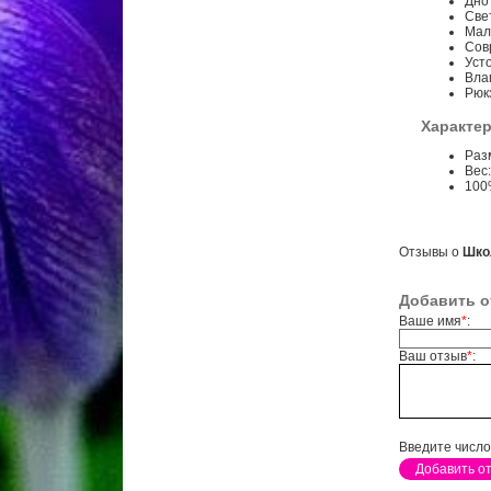
Дно
Све
Малы
Сов
Уст
Вла
Рюк
Характер
Разм
Вес:
100%
Отзывы о
Школ
Добавить о
Ваше имя
*
:
Ваш отзыв
*
:
Введите число