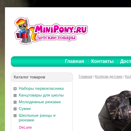
Главная
Контакты
Дост
Каталог товаров
Главная
/
Коляски детские
/
Кол
Наборы первокласника
Канцтовары для школы
Молодежные рюкзаки
Сумки
Школьные ранцы и
рюкзаки
DeLune