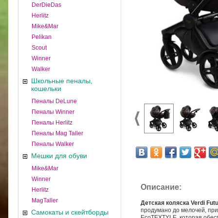
DerDieDas
Herlitz
Mike&Mar
Pelikan
Scout
Winner
Walker
Школьные пеналы,
кошельки
Пеналы DeLune
Пеналы Winner
Пеналы Herlitz
Пеналы Mag Taller
Пеналы Walker
Мешки для обуви
Mike&Mar
Winner
Описание:
Herlitz
MagTaller
Детская коляска Verdi Fut
продумано до мелочей, при
Самокаты и скейтборды
EcoTEXTYLE, которая обесп