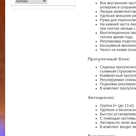
Все внутренние час
аллергию и сохраняе
Люлька укомплектов
Удобная внешняя ре
Ручка для переноски
На нижней части лю
при снятии люльки с
Вентиляционное око
теплое время года;
Регулировка подголо
Бесшумный механиз
Чехол на ножки осн
Прогулочный блок
:
Сиденье прогулочно
съемным страховочн
Комфортный прогуло
Регулируемая спинка
Подножка регулируе
В комплект прогулоч
Автокресло:
Группа 0+ (до 13 кг);
Удобное и безопасн
Быстро устанавлива
С помощью системы 
Автокресло легко вы
В комплект входит 