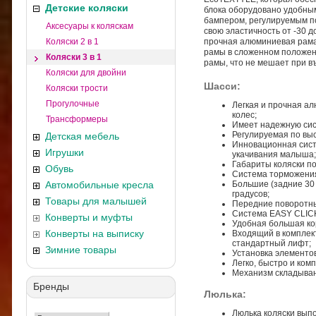
Детские коляски
блока оборудовано удобны
бампером, регулируемым по
Аксесуары к коляскам
свою эластичность от -30 д
Коляски 2 в 1
прочная алюминиевая рама,
рамы в сложенном положени
Коляски 3 в 1
рамы, что не мешает при в
Коляски для двойни
Шасси:
Коляски трости
Прогулочные
Легкая и прочная а
колес;
Трансформеры
Имеет надежную си
Регулируемая по выс
Детская мебель
Инновационная сист
Игрушки
укачивания малыша;
Габариты коляски п
Обувь
Cистема торможения
Автомобильные кресла
Большие (задние 30 
градусов;
Товары для малышей
Передние поворотные
Система EASY CLICK 
Конверты и муфты
Удобная большая кор
Конверты на выписку
Входящий в комплек
стандартный лифт;
Зимние товары
Установка элементов
Легко, быстро и ком
Механизм складыван
Бренды
Люлька
:
Люлька коляски выпо