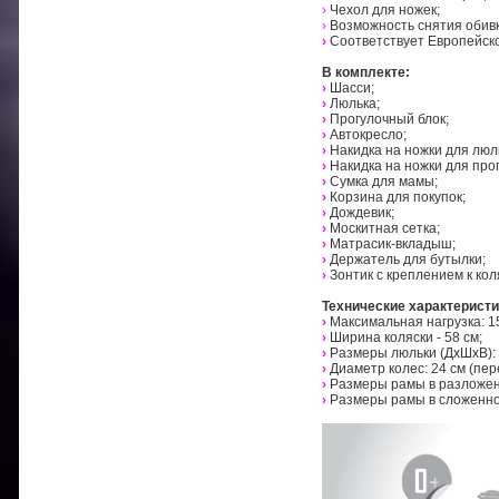
›
Чехол для ножек;
›
Возможность снятия обивк
›
Соответствует Европейск
В комплекте:
›
Шасси;
›
Люлька;
›
Прогулочный блок;
›
Автокресло;
›
Накидка на ножки для люл
›
Накидка на ножки для про
›
Сумка для мамы;
›
Корзина для покупок;
›
Дождевик;
›
Москитная сетка;
›
Матрасик-вкладыш;
›
Держатель для бутылки;
›
Зонтик с креплением к кол
Технические характеристи
›
Максимальная нагрузка: 15
›
Ширина коляски - 58 см;
›
Размеры люльки (ДхШхВ): 8
›
Диаметр колес: 24 см (пер
›
Размеры рамы в разложенн
›
Размеры рамы в сложенном 