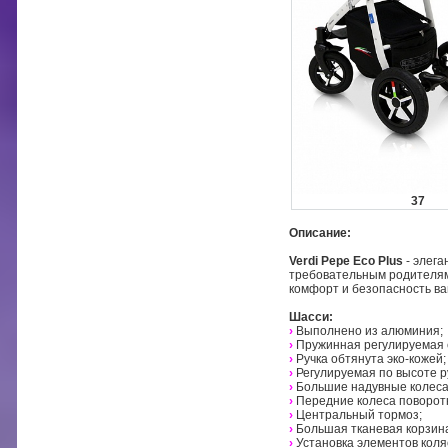
37
Описание:
Verdi Pepe Eco Plus
- элег
требовательным родителям 
комфорт и безопасность ва
Шасси:
›
Выполнено из алюминия;
›
Пружинная регулируемая 
›
Ручка обтянута эко-кожей;
›
Регулируемая по высоте р
›
Большие надувные колеса
›
Передние колеса поворот
›
Центральный тормоз;
›
Большая тканевая корзина
›
Установка элементов коля