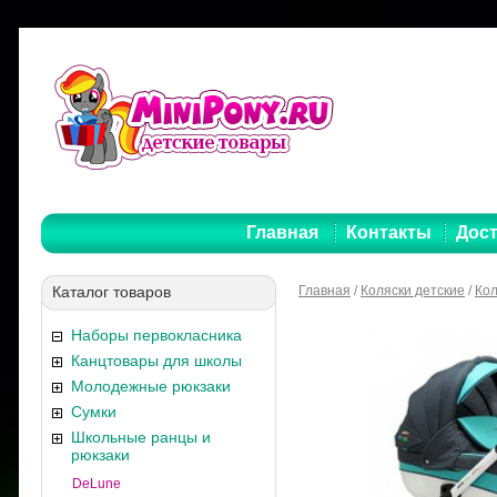
Главная
Контакты
Дост
Каталог товаров
Главная
/
Коляски детские
/
Кол
Наборы первокласника
Канцтовары для школы
Молодежные рюкзаки
Сумки
Школьные ранцы и
рюкзаки
DeLune