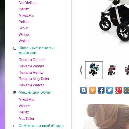
DerDieDas
Herlitz
Mike&Mar
Pelikan
Scout
Winner
Walker
Школьные пеналы,
кошельки
Пеналы DeLune
Пеналы Winner
Пеналы Herlitz
Пеналы Mag Taller
Пеналы Walker
Мешки для обуви
Mike&Mar
Winner
Herlitz
MagTaller
Самокаты и скейтборды