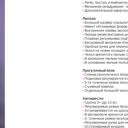
›
Легко, быстро и компактно
›
Механизм складывания - к
›
Дополнительный амортиза
Люлька
:
›
Большой размер спальног
›
Имеет обтекаемую форму 
›
Внутренняя обивка экологи
›
Люлька укомплектована ан
›
Плавная регулировка подг
›
Бесшумный механизм опу
›
Удобная ручка для перено
›
Чехол на ножки оснащен 
›
Чехол крепится к люльке 
›
В капюшоне люльки наход
›
В основании люльки полозь
Прогулочный блок
:
›
Спинка прогулочного блок
›
Подножка регулируется в 
›
5-ти точечные ремни безо
›
Съемный бампер;
›
Отдельный большой чехол 
Автокресло:
›
Группа 0+ (до 13 кг);
›
Регулируемые ремни безо
›
Устанавливается на шасси
›
В автомобиле крепится ш
›
3- точечные ремни безопа
›
Регулируемая ручка для п
›
Отстегиваемый козырек;