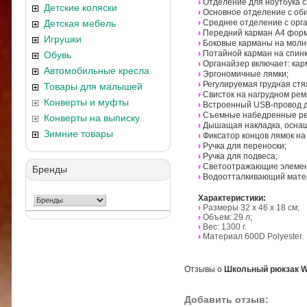
›
Отделение для ноутбука с
Детские коляски
›
Основное отделение с оби
Детская мебель
›
Среднее отделение с орг
›
Передний карман А4 форм
Игрушки
›
Боковые карманы на молни
›
Потайной карман на спинк
Обувь
›
Органайзер включает: кар
Автомобильные кресла
›
Эргономичные лямки;
›
Регулируемая грудная стя
Товары для малышей
›
Свисток на нагрудном рем
Конверты и муфты
›
Встроенный USB-провод д
›
Съемные набедренные ре
Конверты на выписку
›
Дышащая накладка, осна
Зимние товары
›
Фиксатор концов лямок на
›
Ручка для переноски;
›
Ручка для подвеса;
›
Светоотражающие элеме
Бренды
›
Водоотталкивающий мате
Характеристики:
›
Размеры
32 x 46 x 18
см;
›
Объем: 29 л;
›
Вес: 1300 г.
›
Материал 600D Polyester.
Отзывы о
Школьный рюкзак Wa
Добавить отзыв: