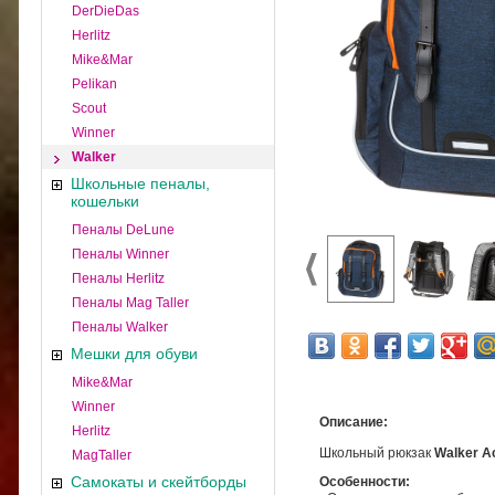
DerDieDas
Herlitz
Mike&Mar
Pelikan
Scout
Winner
Walker
Школьные пеналы,
кошельки
Пеналы DeLune
Пеналы Winner
Пеналы Herlitz
Пеналы Mag Taller
Пеналы Walker
Мешки для обуви
Mike&Mar
Winner
Описание:
Herlitz
Школьный рюкзак
Walker Ac
MagTaller
Самокаты и скейтборды
Особенности: