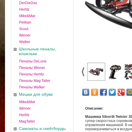
DerDieDas
Herlitz
Mike&Mar
Pelikan
Scout
Winner
Walker
Школьные пеналы,
кошельки
Пеналы DeLune
Пеналы Winner
Пеналы Herlitz
Пеналы Mag Taller
Пеналы Walker
Мешки для обуви
Mike&Mar
Winner
Описание:
Herlitz
Машинка
Silverlit Twiste
супер-скоростных соревнов
MagTaller
управления машинкой. В на
Самокаты и скейтборды
переворачиваться в возду