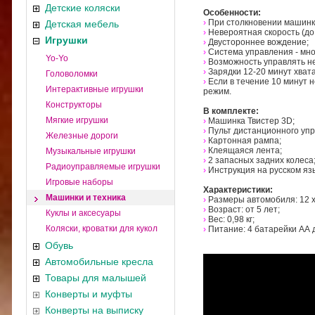
Детские коляски
Особенности:
›
При столкновении машинки
Детская мебель
›
Невероятная скорость (до 
Игрушки
›
Двустороннее вождение;
›
Система управления - мно
Yo-Yo
›
Возможность управлять н
›
Зарядки 12-20 минут хват
Головоломки
›
Если в течение 10 минут 
Интерактивные игрушки
режим.
Конструкторы
В комплекте:
Мягкие игрушки
›
Машинка Твистер 3D;
›
Пульт дистанционного уп
Железные дороги
›
Картонная рампа;
›
Клеящаяся лента;
Музыкальные игрушки
›
2 запасных задних колеса
Радиоуправляемые игрушки
›
Инструкция на русском яз
Игровые наборы
Характеристики:
Машинки и техника
›
Размеры автомобиля: 12 х 
›
Возраст: от 5 лет;
Куклы и аксесуары
›
Вес: 0,98 кг;
Коляски, кроватки для кукол
›
Питание: 4 батарейки АА д
Обувь
Автомобильные кресла
Товары для малышей
Конверты и муфты
Конверты на выписку