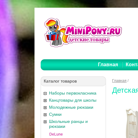
Главная
Конт
Каталог товаров
Главная
/
Детска
Наборы первокласника
Канцтовары для школы
Молодежные рюкзаки
Сумки
Школьные ранцы и
рюкзаки
DeLune