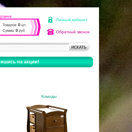
орзина
Личный кабинет
0
Товаров:
шт.
0
Сумма:
руб.
Обратный звонок
ишись на акции!
Комоды