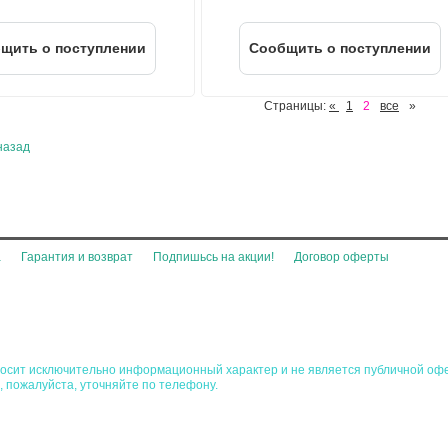
щить о поступлении
Cообщить о поступлении
Страницы:
«
1
2
все
»
назад
а
Гарантия и возврат
Подпишьсь на акции!
Договор оферты
 носит исключительно информационный характер и не является публичной оф
, пожалуйста, уточняйте по телефону.