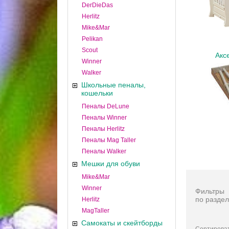
DerDieDas
Herlitz
Mike&Mar
Pelikan
Scout
Акс
Winner
Walker
Школьные пеналы,
кошельки
Пеналы DeLune
Пеналы Winner
Пеналы Herlitz
Пеналы Mag Taller
Пеналы Walker
Мешки для обуви
Mike&Mar
Winner
Фильтры
по раздел
Herlitz
MagTaller
Самокаты и скейтборды