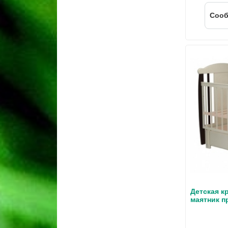
Cооб
Детская кр
маятник 