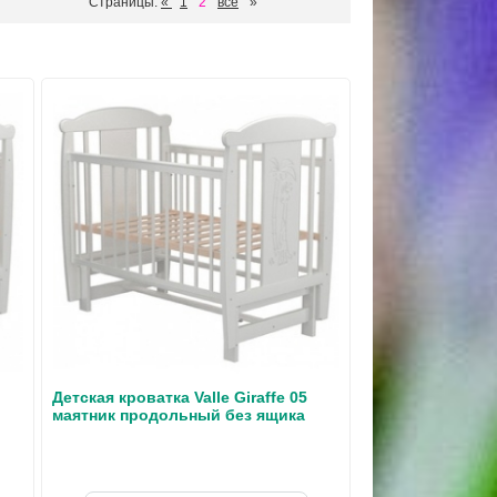
Страницы:
«
1
2
все
»
Детская кроватка Valle Giraffe 05
маятник продольный без ящика