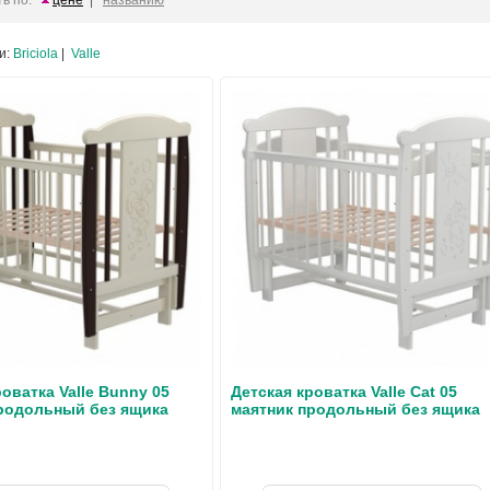
ь по:
цене
|
названию
и:
Briciola
|
Valle
оватка Valle Bunny 05
Детская кроватка Valle Cat 05
родольный без ящика
маятник продольный без ящика