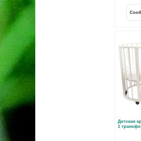
Cооб
Детская кр
1 трансф