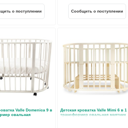
щить о поступлении
Cообщить о поступлении
оватка Valle Domenica 9 в
Детская кроватка Valle Mimi 6 в 1
ормер овальная
трансформер овальная маятник
поперечный