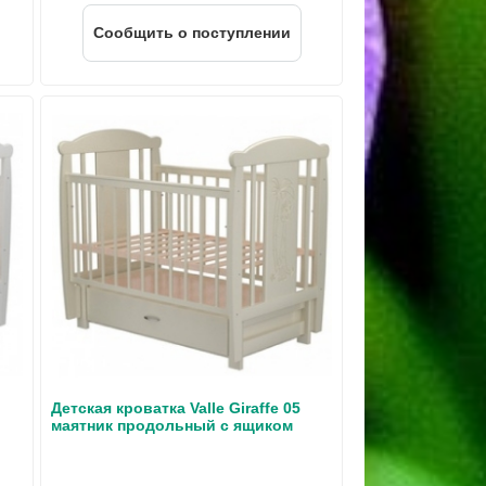
Cообщить о поступлении
Детская кроватка Valle Giraffe 05
маятник продольный с ящиком