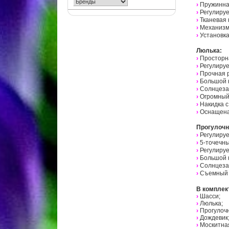
›
Пружинна
›
Регулируе
›
Тканевая 
›
Механизм 
›
Установка
Люлька:
›
Просторн
›
Регулируе
›
Прочная р
›
Большой 
›
Солнцеза
›
Огромный 
›
Накидка с
›
Оснащена
Прогулочн
›
Регулируе
›
5-точечны
›
Регулиру
›
Большой 
›
Солнцеза
›
Съемный 
В комплек
›
Шасси;
›
Люлька;
›
Прогулочн
›
Дождевик
›
Москитная