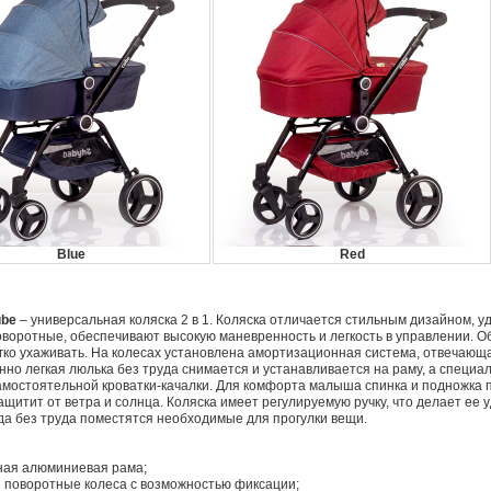
Blue
Red
ube
– универсальная коляска 2 в 1. Коляска отличается стильным дизайном, у
оворотные, обеспечивают высокую маневренность и легкость в управлении. Об
гко ухаживать. На колесах установлена амортизационная система, отвечающа
но легкая люлька без труда снимается и устанавливается на раму, а специа
амостоятельной кроватки-качалки. Для комфорта малыша спинка и подножка п
щитит от ветра и солнца. Коляска имеет регулируемую ручку, что делает ее 
уда без труда поместятся необходимые для прогулки вещи.
ная алюминиевая рама;
 поворотные колеса с возможностью фиксации;