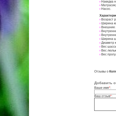
›
Накидка н
›
Матрасик
›
Насос.
Характери
›
Возраст р
›
Ширина ко
›
Внешние р
›
Внутренни
›
Внутренни
›
Ширина ша
›
Диаметр к
›
Вес шасси:
›
Вес люльки
›
Вес прогул
Отзывы о
Коля
Добавить о
Ваше имя
*
:
Ваш отзыв
*
: