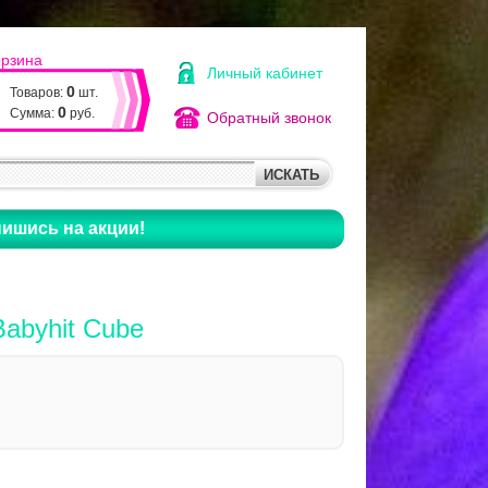
орзина
Личный кабинет
0
Товаров:
шт.
0
Сумма:
руб.
Обратный звонок
ишись на акции!
Babyhit Cube