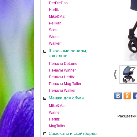
DerDieDas
Herlitz
Mike&Mar
Pelikan
Scout
Winner
Walker
Школьные пеналы,
кошельки
Пеналы DeLune
Пеналы Winner
Пеналы Herlitz
Пеналы Mag Taller
Пеналы Walker
Мешки для обуви
Mike&Mar
Winner
Расцветки
Herlitz
MagTaller
Самокаты и скейтборды