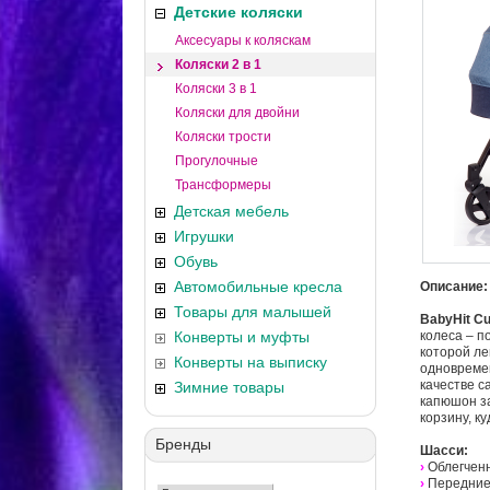
Детские коляски
Аксесуары к коляскам
Коляски 2 в 1
Коляски 3 в 1
Коляски для двойни
Коляски трости
Прогулочные
Трансформеры
Детская мебель
Игрушки
Обувь
Автомобильные кресла
Описание:
Товары для малышей
BabyHit C
Конверты и муфты
колеса – п
которой ле
Конверты на выписку
одновремен
качестве с
Зимние товары
капюшон за
корзину, к
Бренды
Шасси:
›
Облегчен
›
Передние