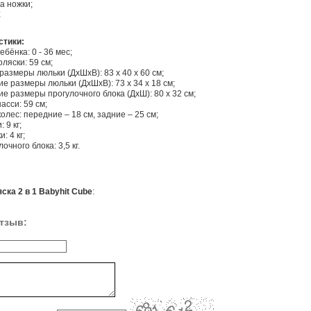
а ножки;
;
стики:
ебёнка: 0 - 36 мес;
ляски: 59 см;
азмеры люльки (ДхШхВ): 83 х 40 х 60 см;
е размеры люльки (ДхШхВ): 73 х 34 х 18 см;
е размеры прогулочного блока (ДхШ): 80 х 32 см;
сси: 59 см;
олес: передние – 18 см, задние – 25 см;
 9 кг;
: 4 кг;
очного блока: 3,5 кг.
ска 2 в 1 Babyhit Cube
:
тзыв: