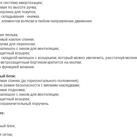
я система амортизации;
мая по высоте ручка;
корзина для покупок;
складывания - книжка.
 элементов коляски в любом направлении движения.
ая люлька;
мый наклон спинки;
учка для переноски;
капюшон с окном для вентиляции;
щитный козырек;
складной капюшон с козырьком, который можно увеличить, расстегнув молни
 ветрозащитным бортиком крепится на кнопки;
 функцией качания.
ый блок:
мая спинка (до горизонтального положения);
е ремни безопасности с мягкими накладками;
емая подножка;
капюшон с окном для вентиляции;
щитный козырек;
ограничительный поручень.
те:
ый блок;
;
 сетка;