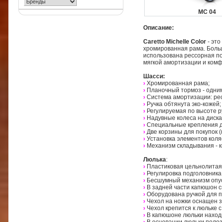
MС 04
Описание:
Caretto Michelle Color
- эт
хромированная рама. Больш
использована рессорная по
мягкой амортизации и комф
Шасси:
›
Хромированная рама;
›
Планочный тормоз - одни
›
Система амортизации: рес
›
Ручка обтянута эко-кожей;
›
Регулируемая по высоте р
›
Надувные колеса на диска
›
Специальные крепления д
›
Две корзины для покупок 
›
Установка элементов коля
›
Механизм складывания - к
Люлька
:
›
Пластиковая цельнолитая
›
Регулировка подголовника
›
Бесшумный механизм опу
›
В задней части капюшон с
›
Оборудована ручкой для п
›
Чехол на ножки оснащен 
›
Чехол крепится к люльке 
›
В капюшоне люльки наход