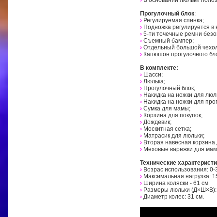
›
В основании люльки полозь
Прогулочный блок
:
›
Регулируемая спинка;
›
Подножка регулируется в 
›
5-ти точечные ремни безо
›
Съемный бампер;
›
Отдельный большой чехол 
›
Капюшон прогулочного бл
В комплекте:
›
Шасси;
›
Люлька;
›
Прогулочный блок;
›
Накидка на ножки для люл
›
Накидка на ножки для про
›
Сумка для мамы;
›
Корзина для покупок;
›
Дождевик;
›
Москитная сетка;
›
Матрасик для люльки;
›
Вторая навесная корзина 
›
Меховые варежки для мамы
Технические характеристи
›
Возрас использования: 0-3
›
Максимальная нагрузка: 15
›
Ширина коляски - 61 см
›
Размеры люльки (Д×Ш×В): 8
›
Диаметр колес: 31 см.