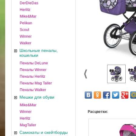
DerDieDas
Herlitz
Mike&Mar
Pelikan
Scout
Winner
Walker
Школьные пеналы,
кошельки
Пеналы DeLune
Пеналы Winner
Пеналы Herlitz
Пеналы Mag Taller
Пеналы Walker
Мешки для обуви
Mike&Mar
Winner
Расцветки:
Herlitz
MagTaller
Самокаты и скейтборды