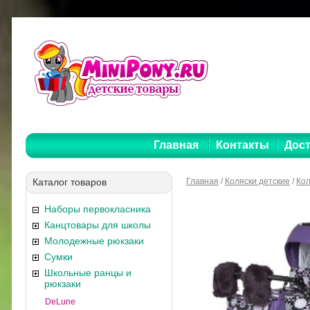
Главная
Контакты
Дост
Каталог товаров
Главная
/
Коляски детские
/
Кол
Наборы первокласника
Канцтовары для школы
Молодежные рюкзаки
Сумки
Школьные ранцы и
рюкзаки
DeLune