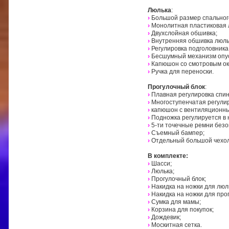
Люлька
:
›
Большой размер спальног
›
Монолитная пластиковая 
›
Двухслойная обшивка;
›
Внутренняя обшивка люль
›
Регулировка подголовника
›
Бесшумный механизм опу
›
Капюшон со смотровым о
›
Ручка для переноски.
Прогулочный блок
:
›
Плавная регулировка спин
›
Многоступенчатая регули
›
капюшон с вентиляционны
›
Подножка регулируется в 
›
5-ти точечные ремни безо
›
Съемный бампер;
›
Отдельный большой чехол
В комплекте:
›
Шасси;
›
Люлька;
›
Прогулочный блок;
›
Накидка на ножки для люл
›
Накидка на ножки для про
›
Сумка для мамы;
›
Корзина для покупок;
›
Дождевик;
›
Москитная сетка.