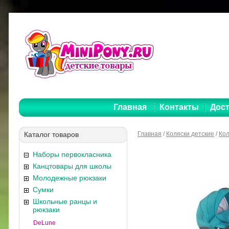
Главная
Контакты
Дост
Каталог товаров
Главная
/
Коляски детские
/
Кол
Наборы первокласника
Канцтовары для школы
Молодежные рюкзаки
Сумки
Школьные ранцы и
рюкзаки
DeLune