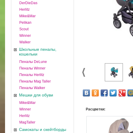
DerDieDas
Herlitz
Mike&Mar
Pelikan
Scout
Winner
Walker
Школьные пеналы,
кошельки
Пеналы DeLune
Пеналы Winner
Пеналы Herlitz
Пеналы Mag Taller
Пеналы Walker
Мешки для обуви
Mike&Mar
Winner
Расцветки:
Herlitz
MagTaller
Самокаты и скейтборды