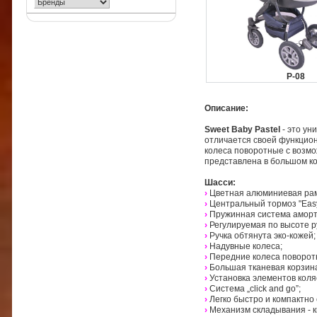
P-08
Описание:
Sweet Baby Pastel
- это ун
отличается своей функцио
колеса поворотные с возмо
представлена в большом ко
Шасси:
›
Цветная алюминиевая ра
›
Центральный тормоз "Eas
›
Пружинная система аморт
›
Регулируемая по высоте р
›
Ручка обтянута эко-кожей;
›
Надувные колеса;
›
Передние колеса поворот
›
Большая тканевая корзина
›
Установка элементов коля
›
Система „click and go”;
›
Легко быстро и компактно
›
Механизм складывания - к