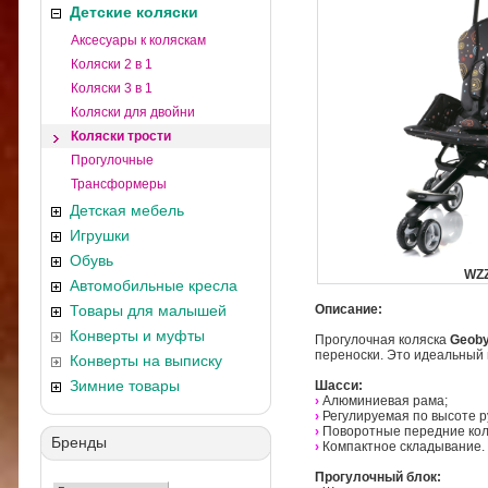
Детские коляски
Аксесуары к коляскам
Коляски 2 в 1
Коляски 3 в 1
Коляски для двойни
Коляски трости
Прогулочные
Трансформеры
Детская мебель
Игрушки
Обувь
WZ
Автомобильные кресла
Товары для малышей
Описание:
Конверты и муфты
Прогулочная коляска
Geoby
переноски. Это идеальный 
Конверты на выписку
Зимние товары
Шасси:
›
Алюминиевая рама;
›
Регулируемая по высоте р
›
Поворотные передние кол
Бренды
›
Компактное складывание.
Прогулочный блок: