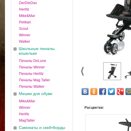
DerDieDas
Herlitz
Mike&Mar
Pelikan
Scout
Winner
Walker
Школьные пеналы,
кошельки
Пеналы DeLune
Пеналы Winner
Пеналы Herlitz
Пеналы Mag Taller
Пеналы Walker
Мешки для обуви
Mike&Mar
Winner
Расцветки:
Herlitz
MagTaller
Самокаты и скейтборды