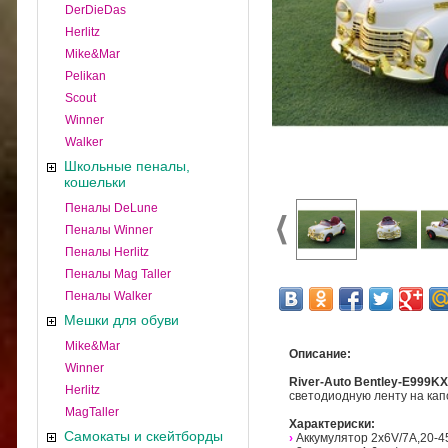
DerDieDas
Herlitz
Mike&Mar
Pelikan
Scout
Winner
Walker
Школьные пеналы,
кошельки
Пеналы DeLune
Пеналы Winner
Пеналы Herlitz
Пеналы Mag Taller
Пеналы Walker
Мешки для обуви
Mike&Mar
Описание:
Winner
River-Auto Bentley-E999K
Herlitz
светодиодную ленту на кап
MagTaller
Характериски:
Самокаты и скейтборды
›
Аккумулятор 2х6V/7A,20-4