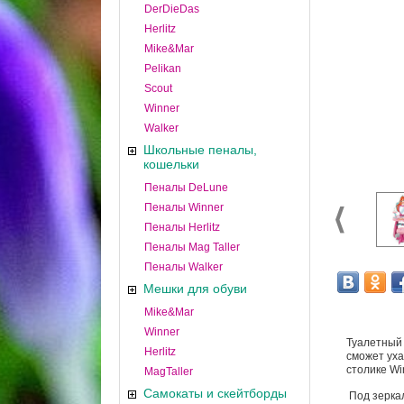
DerDieDas
Herlitz
Mike&Mar
Pelikan
Scout
Winner
Walker
Школьные пеналы,
кошельки
Пеналы DeLune
Пеналы Winner
Пеналы Herlitz
Пеналы Mag Taller
Пеналы Walker
Мешки для обуви
Mike&Mar
Winner
Туалетный 
Herlitz
сможет уха
столике Wi
MagTaller
Самокаты и скейтборды
Под зеркал