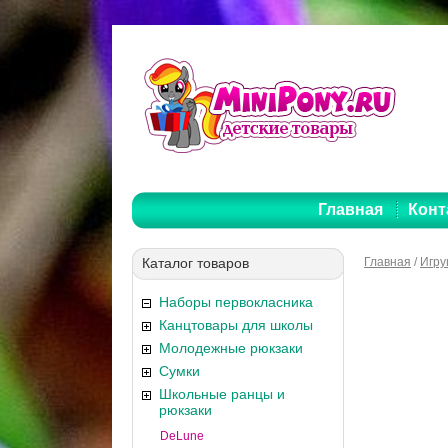
Главная
Конт
Каталог товаров
Главная
/
Игру
Наборы первокласника
Канцтовары для школы
Молодежные рюкзаки
Сумки
Школьные ранцы и
рюкзаки
DeLune