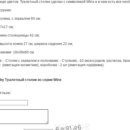
виде цветов. Туалетный столик сделан с символикой Winx и в нем есть все не
грушки:
толика, с зеркалом 93 см;
17х17 см;
ожек столешницы 42 см;
: высота ножек 27 см, ширина сидения 22 см;
паковки: 18х38х60 см.
: - Столик с зеркалом и полочками; - Стульчик; -10 аксессуаров: расческа, брасл
т. (имитация косметики), коробочка - 2 шт.(имитация парфюма).
by Туалетный столик из серии Winx
:
тзыв: