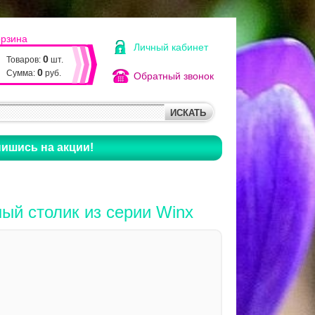
орзина
Личный кабинет
0
Товаров:
шт.
0
Сумма:
руб.
Обратный звонок
ишись на акции!
ый столик из серии Winx