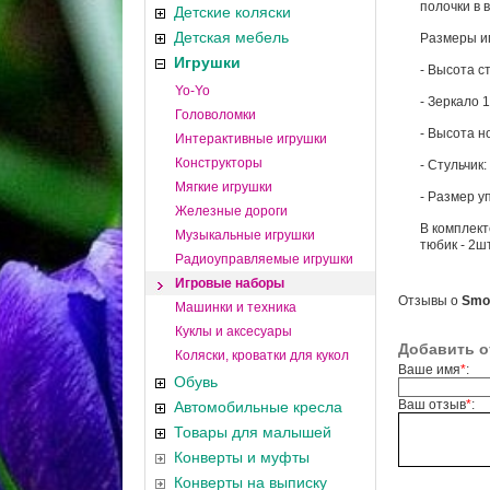
полочки в 
Детские коляски
Детская мебель
Размеры и
Игрушки
- Высота с
Yo-Yo
- Зеркало 
Головоломки
- Высота н
Интерактивные игрушки
Конструкторы
- Стульчик
Мягкие игрушки
- Размер у
Железные дороги
В комплекте
Музыкальные игрушки
тюбик - 2ш
Радиоуправляемые игрушки
Игровые наборы
Отзывы о
Smo
Машинки и техника
Куклы и аксесуары
Добавить о
Коляски, кроватки для кукол
Ваше имя
*
:
Обувь
Ваш отзыв
*
:
Автомобильные кресла
Товары для малышей
Конверты и муфты
Конверты на выписку