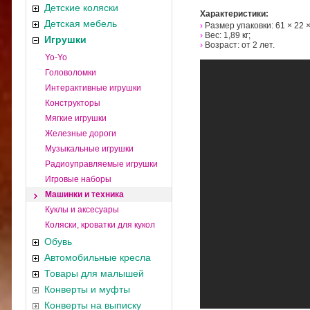
Детские коляски
Характеристики:
Детская мебель
›
Размер упаковки: 61 × 22 ×
›
Вес: 1,89 кг;
Игрушки
›
Возраст: от 2 лет.
Yo-Yo
Головоломки
Интерактивные игрушки
Конструкторы
Мягкие игрушки
Железные дороги
Музыкальные игрушки
Радиоуправляемые игрушки
Игровые наборы
Машинки и техника
Куклы и аксесуары
Коляски, кроватки для кукол
Обувь
Автомобильные кресла
Товары для малышей
Конверты и муфты
Конверты на выписку