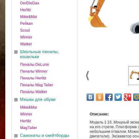
DerDieDas
Herlitz
Mike&Mar
Pelikan
Scout
Winner
Walker
Школьные пеналы,
кошельки
Пеналы DeLune
Пеналы Winner
Пеналы Herlitz
Пеналы Mag Taller
Пеналы Walker
Мешки для обуви
Mike&Mar
Winner
Описание:
Herlitz
Модель 1:16. Мощный экска
на его стреле. Платформа 
MagTaller
небольшим отвалом. Можно 
Самокаты и скейтборды
двигателю). Экскаватор ос