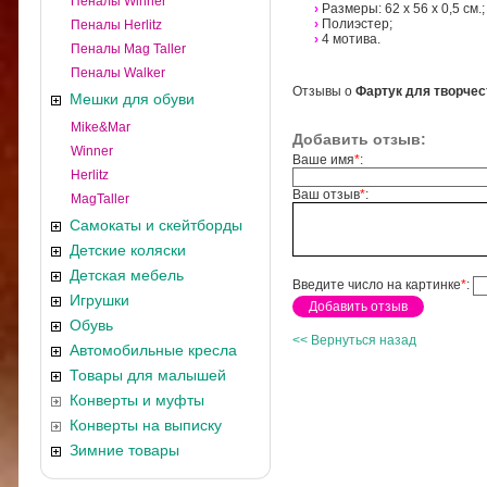
Пеналы Winner
›
Размеры: 62 х 56 х 0,5 см.;
›
Полиэстер;
Пеналы Herlitz
›
4 мотива.
Пеналы Mag Taller
Пеналы Walker
Отзывы о
Фартук для творчеств
Мешки для обуви
Mike&Mar
Добавить отзыв:
Winner
Ваше имя
*
:
Herlitz
Ваш отзыв
*
:
MagTaller
Самокаты и скейтборды
Детские коляски
Детская мебель
Введите число на картинке
*
:
Игрушки
Обувь
<< Вернуться назад
Автомобильные кресла
Товары для малышей
Конверты и муфты
Конверты на выписку
Зимние товары